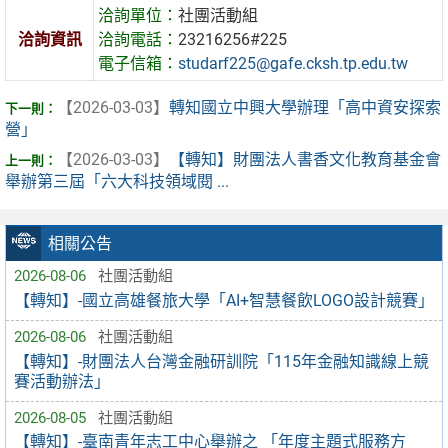
洽詢單位：
社團活動組
洽詢資訊
洽詢電話：
23216256#225
電子信箱：
studarf225@gafe.cksh.tp.edu.tw
【2026-03-03】
轉知國立中興大學辦理「高中資安探索
營」
【2026-03-03】
【轉知】財團法人書香文化教育基金會
舉辦第三屆「六大科技領域閱 ...
相關公告
2026-08-06
社團活動組
【轉知】-國立高雄餐旅大學「AI+智慧餐飲LOGO設計競賽」
2026-08-06
社團活動組
【轉知】-財團法人台灣金融研訓院「115年金融知識線上競
賽活動辦法」
2026-08-05
社團活動組
【轉知】-臺南青年志工中心舉辦之 「年度主題式服務方