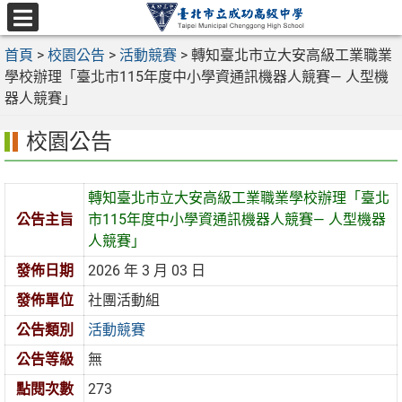
跳
至
選
主
首頁
>
校園公告
>
活動競賽
>
轉知臺北市立大安高級工業職業
單
要
學校辦理「臺北市115年度中小學資通訊機器人競賽— 人型機
內
器人競賽」
容
校園公告
區
轉知臺北市立大安高級工業職業學校辦理「臺北
公告主旨
市115年度中小學資通訊機器人競賽— 人型機器
人競賽」
發佈日期
2026 年 3 月 03 日
發佈單位
社團活動組
公告類別
活動競賽
公告等級
無
點閱次數
273