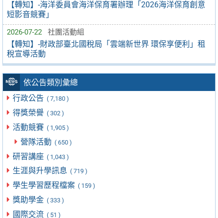
【轉知】-海洋委員會海洋保育署辦理「2026海洋保育創意
短影音競賽」
2026-07-22
社團活動組
【轉知】-財政部臺北國稅局「雲端新世界 環保享便利」租
稅宣導活動
依公告類別彙總
行政公告
( 7,180 )
得獎榮譽
( 302 )
活動競賽
( 1,905 )
營隊活動
( 650 )
研習講座
( 1,043 )
生涯與升學訊息
( 719 )
學生學習歷程檔案
( 159 )
獎助學金
( 333 )
國際交流
( 51 )