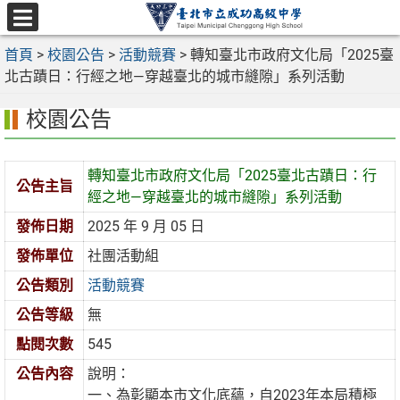
跳
至
選
主
首頁
>
校園公告
>
活動競賽
>
轉知臺北市政府文化局「2025臺
單
要
北古蹟日：行經之地—穿越臺北的城市縫隙」系列活動
內
校園公告
容
區
轉知臺北市政府文化局「2025臺北古蹟日：行
公告主旨
經之地—穿越臺北的城市縫隙」系列活動
發佈日期
2025 年 9 月 05 日
發佈單位
社團活動組
公告類別
活動競賽
公告等級
無
點閱次數
545
公告內容
說明：
一、為彰顯本市文化底蘊，自2023年本局積極