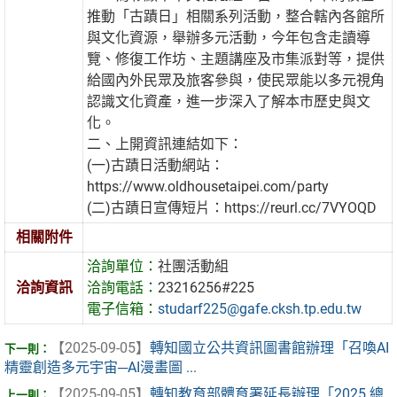
推動「古蹟日」相關系列活動，整合轄內各館所
與文化資源，舉辦多元活動，今年包含走讀導
覽、修復工作坊、主題講座及市集派對等，提供
給國內外民眾及旅客參與，使民眾能以多元視角
認識文化資產，進一步深入了解本市歷史與文
化。
二、上開資訊連結如下：
(一)古蹟日活動網站：
https://www.oldhousetaipei.com/party
(二)古蹟日宣傳短片：https://reurl.cc/7VYOQD
相關附件
洽詢單位：
社團活動組
洽詢資訊
洽詢電話：
23216256#225
電子信箱：
studarf225@gafe.cksh.tp.edu.tw
【2025-09-05】
轉知國立公共資訊圖書館辦理「召喚AI
精靈創造多元宇宙─AI漫畫圖 ...
【2025-09-05】
轉知教育部體育署延長辦理「2025 總