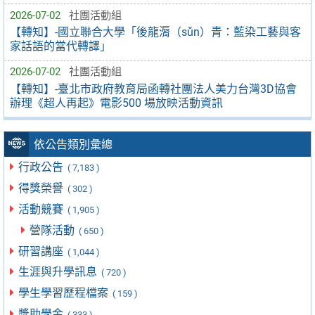
2026-07-02
社團活動組
【轉知】-國立聯合大學「後龍漘（sǔn）青：藍染工藝與客
家話語的當代轉譯」
2026-07-02
社團活動組
【轉知】-臺北市政府教育局函轉社團法人美力台灣3D協會
辦理《超人再起》電影500 場放映活動資訊
依公告類別彙總
行政公告
( 7,183 )
得獎榮譽
( 302 )
活動競賽
( 1,905 )
營隊活動
( 650 )
研習講座
( 1,044 )
生涯與升學訊息
( 720 )
學生學習歷程檔案
( 159 )
獎助學金
( 333 )