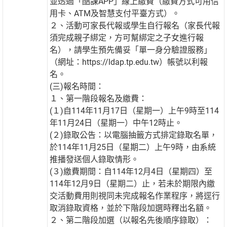
並透過「酷課APP」線上繳費（繳費方式可用信
用卡、ATM及智慧支付平臺方式）。
２、活動可家長代報或學生自行報名（家長代報
須完成親子綁定，方可幫綁定之子女進行報
名），請學生預先備妥「單一身分驗證服務」
（網址：https://ldap.tp.edu.tw）帳號以利報
名。
(三)報名時間：
１、第一階段報名及繳費：
(１)自114年11月17日（星期一）上午9時至114
年11月24日（星期一）中午12時止。
(２)錄取公告：以電腦抽籤方式排定錄取名單，
於114年11月25日（星期二）上午9時，由系統
推播發送個人錄取情形。
(３)繳費期間：自114年12月4日（星期四）至
114年12月9日（星期二）止，若未於期限內繳
交活動費用則視同未完成報名作業程序，將逕行
取消錄取資格，並於下階段加選時釋出名額。
２、第二階段加選（以報名先後順序錄取）：