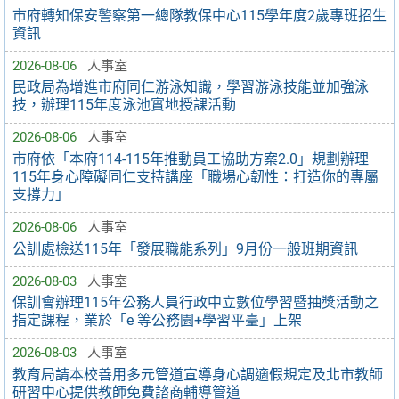
市府轉知保安警察第一總隊教保中心115學年度2歲專班招生
資訊
2026-08-06
人事室
民政局為增進市府同仁游泳知識，學習游泳技能並加強泳
技，辦理115年度泳池實地授課活動
2026-08-06
人事室
市府依「本府114-115年推動員工協助方案2.0」規劃辦理
115年身心障礙同仁支持講座「職場心韌性：打造你的專屬
支撐力」
2026-08-06
人事室
公訓處檢送115年「發展職能系列」9月份一般班期資訊
2026-08-03
人事室
保訓會辦理115年公務人員行政中立數位學習暨抽獎活動之
指定課程，業於「e 等公務園+學習平臺」上架
2026-08-03
人事室
教育局請本校善用多元管道宣導身心調適假規定及北市教師
研習中心提供教師免費諮商輔導管道