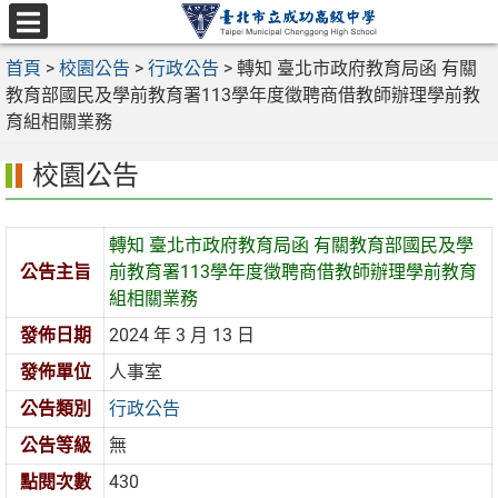
跳
至
選
主
首頁
>
校園公告
>
行政公告
>
轉知 臺北市政府教育局函 有關
單
要
教育部國民及學前教育署113學年度徵聘商借教師辦理學前教
內
育組相關業務
容
校園公告
區
轉知 臺北市政府教育局函 有關教育部國民及學
公告主旨
前教育署113學年度徵聘商借教師辦理學前教育
組相關業務
發佈日期
2024 年 3 月 13 日
發佈單位
人事室
公告類別
行政公告
公告等級
無
點閱次數
430