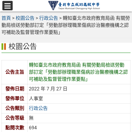
跳
至
選
主
首頁
>
校園公告
>
行政公告
>
轉知臺北市政府教育局函 有關勞
單
要
動局檢送勞動部訂定「勞動部辦理職業傷病診治醫療機構之認
內
可補助及監督管理作業要點」
容
校園公告
區
轉知臺北市政府教育局函 有關勞動局檢送勞動
公告主旨
部訂定「勞動部辦理職業傷病診治醫療機構之認
可補助及監督管理作業要點」
發佈日期
2022 年 7 月 27 日
發佈單位
人事室
公告類別
行政公告
公告等級
無
點閱次數
694