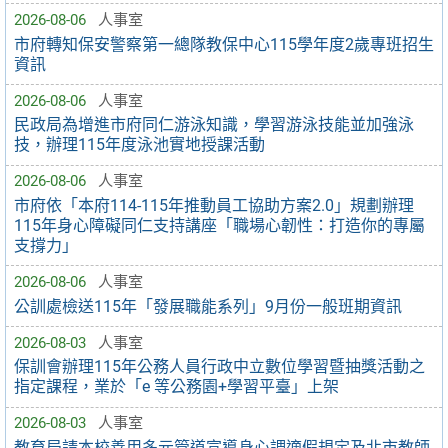
2026-08-06
人事室
市府轉知保安警察第一總隊教保中心115學年度2歲專班招生
資訊
2026-08-06
人事室
民政局為增進市府同仁游泳知識，學習游泳技能並加強泳
技，辦理115年度泳池實地授課活動
2026-08-06
人事室
市府依「本府114-115年推動員工協助方案2.0」規劃辦理
115年身心障礙同仁支持講座「職場心韌性：打造你的專屬
支撐力」
2026-08-06
人事室
公訓處檢送115年「發展職能系列」9月份一般班期資訊
2026-08-03
人事室
保訓會辦理115年公務人員行政中立數位學習暨抽獎活動之
指定課程，業於「e 等公務園+學習平臺」上架
2026-08-03
人事室
教育局請本校善用多元管道宣導身心調適假規定及北市教師