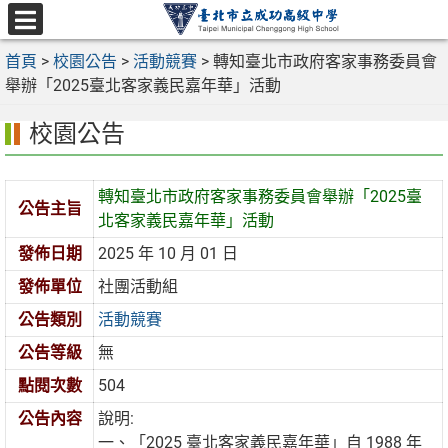
跳
至
選
主
首頁
>
校園公告
>
活動競賽
>
轉知臺北市政府客家事務委員會
單
要
舉辦「2025臺北客家義民嘉年華」活動
內
校園公告
容
區
轉知臺北市政府客家事務委員會舉辦「2025臺
公告主旨
北客家義民嘉年華」活動
發佈日期
2025 年 10 月 01 日
發佈單位
社團活動組
公告類別
活動競賽
公告等級
無
點閱次數
504
公告內容
說明:
一、「2025 臺北客家義民嘉年華」自 1988 年