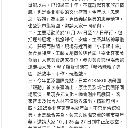
舉辦以來，已超過三十年，不僅凝聚客家族群情
感，也是臺北重要的文化盛事。今年以「忠義
您．客讚」為主題，象徵義民祭典的忠義精神，
也營造市集氛圍，邀請大家一同參與。
二、主要活動將於10 月 25 日至 27 日舉行，包
括迎神遶境、挑擔踩街、安座、主祭與送神等儀
式，莊嚴而熱鬧。現場有近百攤「小禾埕市集」
美食農特產、工藝文創攤位與首屆「臺北客家美
食節」人氣美食店家攤位，參與美食節現場票選
還能抽大獎 ，親子族群也能在「哈哈糖親子專
區」聽故事、手作、玩遊戲。
三、今年更添國際亮點，日本YOSAKOI 演舞團
「躍動」首次來臺演出，原住民及新住民團隊同
場展演，呈現多元文化。晚會則由馬戲團、 客
家音樂及代言人林芯儀跨界演出，精彩可期。
四、2025臺北客家義民嘉年華，不只是傳統祭
典，更是融合美食、藝文與國際交流的城市嘉年
華，邀請大家 10 月 25 至 27 日到中正紀念堂，