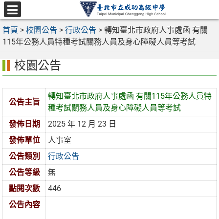
跳
至
選
主
首頁
>
校園公告
>
行政公告
>
轉知臺北市政府人事處函 有關
單
要
115年公務人員特種考試關務人員及身心障礙人員等考試
內
校園公告
容
區
轉知臺北市政府人事處函 有關115年公務人員特
公告主旨
種考試關務人員及身心障礙人員等考試
發佈日期
2025 年 12 月 23 日
發佈單位
人事室
公告類別
行政公告
公告等級
無
點閱次數
446
公告內容