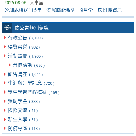
2026-08-06
人事室
公訓處檢送115年「發展職能系列」9月份一般班期資訊
依公告類別彙總
行政公告
( 7,183 )
得獎榮譽
( 302 )
活動競賽
( 1,905 )
營隊活動
( 650 )
研習講座
( 1,044 )
生涯與升學訊息
( 720 )
學生學習歷程檔案
( 159 )
獎助學金
( 333 )
國際交流
( 51 )
新生入學
( 51 )
防疫專區
( 118 )