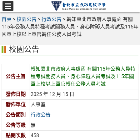
跳
至
選
主
首頁
>
校園公告
>
行政公告
>
轉知臺北市政府人事處函 有關
單
要
115年公務人員特種考試關務人員、身心障礙人員考試及115年
內
國軍上校以上軍官轉任公務人員考試
容
校園公告
區
轉知臺北市政府人事處函 有關115年公務人員特
公告主旨
種考試關務人員、身心障礙人員考試及115年國
軍上校以上軍官轉任公務人員考試
發佈日期
2025 年 12 月 15 日
發佈單位
人事室
公告類別
行政公告
公告等級
無
點閱次數
458