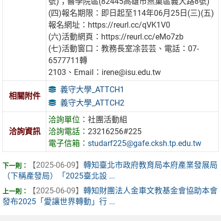
號)；醫學院區(82445高雄市燕巢區義大路8號)
(四)報名期限：即日起至114年06月25日(三)(五)
報名網址：https://reurl.cc/qVK1V0
(六)活動網頁：https://reurl.cc/eMo7zb
(七)活動窗口：教務長室凃芸芸、電話：07-
6577711轉
2103、Email：irene@isu.edu.tw
義守大學_ATTCH1
相關附件
義守大學_ATTCH2
洽詢單位：
社團活動組
洽詢資訊
洽詢電話：
23216256#225
電子信箱：
studarf225@gafe.cksh.tp.edu.tw
【2025-06-09】
轉知臺北市政府教育局本府產業發展局
（下稱產發局）「2025臺北設 ...
【2025-06-09】
轉知財團法人金車文教基金會協助本會
發布2025「愛讓世界轉動」行 ...