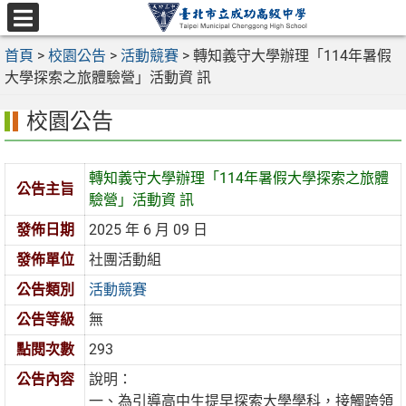
跳
至
選
主
首頁
>
校園公告
>
活動競賽
>
轉知義守大學辦理「114年暑假
單
要
大學探索之旅體驗營」活動資 訊
內
校園公告
容
區
轉知義守大學辦理「114年暑假大學探索之旅體
公告主旨
驗營」活動資 訊
發佈日期
2025 年 6 月 09 日
發佈單位
社團活動組
公告類別
活動競賽
公告等級
無
點閱次數
293
公告內容
說明：
一、為引導高中生提早探索大學學科，接觸跨領