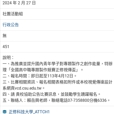
2024 年 2 月 27 日
社團活動組
行政公告
無
451
說明：
一、為推廣並提升國內青年學子對專題製作之創作能量，特辦
理「全國高中職專題製作競賽正修視傳盃」。
二、報名時間：即日起至113年4月12日。
三、比賽相關資訊、報名相關表格如附件或本校視覺傳達設計
系網頁vcd.csu.edu.tw。
四、請 貴校協助公告比賽訊息，並鼓勵學生踴躍報名。
五、聯絡人：賴岳興老師，聯絡電話07-7358800分機6336。
正修科技大學_ATTCH1