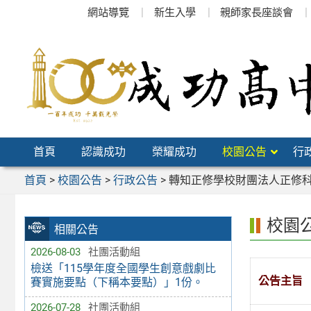
跳
網站導覽
新生入學
親師家長座談會
至
主
要
內
容
區
首頁
認識成功
榮耀成功
校園公告
行
首頁
>
校園公告
>
行政公告
>
轉知正修學校財團法人正修科
校園
相關公告
2026-08-03
社團活動組
檢送「115學年度全國學生創意戲劇比
公告主旨
賽實施要點（下稱本要點）」1份。
2026-07-28
社團活動組