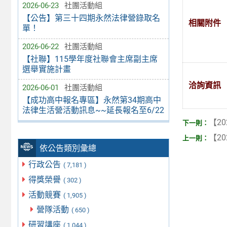
2026-06-23
社團活動組
【公告】第三十四期永然法律營錄取名
相關附件
單！
2026-06-22
社團活動組
【社聯】115學年度社聯會主席副主席
選舉實施計畫
洽詢資訊
2026-06-01
社團活動組
【成功高中報名專區】永然第34期高中
法律生活營活動訊息~~延長報名至6/22
【20
【20
依公告類別彙總
行政公告
( 7,181 )
得獎榮譽
( 302 )
活動競賽
( 1,905 )
營隊活動
( 650 )
研習講座
( 1,044 )