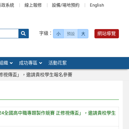
行政系統
線上報修
設備/場地預約
English
送出
字級：
網站導覽
小
預設
大
搜
尋：
組織
成功專區
活動花絮
正修視傳盃」，邀請貴校學生報名參賽
24全國高中職專題製作競賽 正修視傳盃」，邀請貴校學生