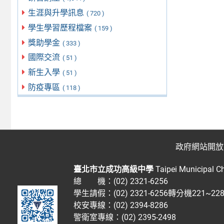
生涯與升學訊息
( 720 )
學生學習歷程檔案
( 159 )
獎助學金
( 333 )
國際交流
( 51 )
新生入學
( 51 )
防疫專區
( 118 )
政府網站開放
臺北市立成功高級中學
Taipei Municipal C
總 機：(02) 2321-6256
學生請假：(02) 2321-6256轉分機221~2
校安專線：(02) 2394-8286
警衛室專線：(02) 2395-2498