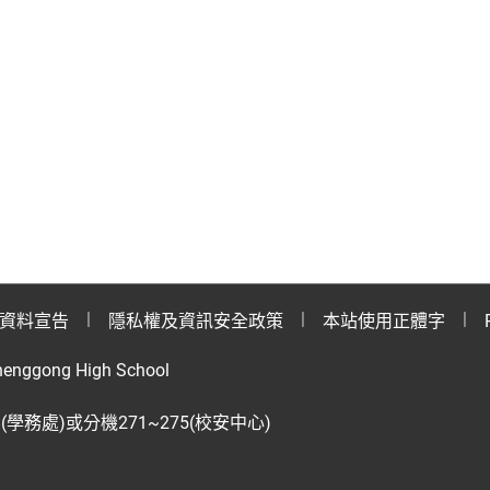
資料宣告
隱私權及資訊安全政策
本站使用正體字
henggong High School
28(學務處)或分機271~275(校安中心)