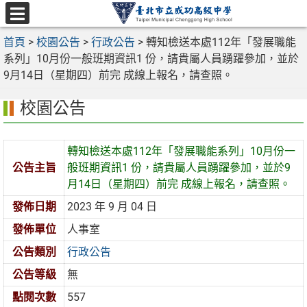
跳
至
選
主
首頁
>
校園公告
>
行政公告
>
轉知檢送本處112年「發展職能
單
要
系列」10月份一般班期資訊1 份，請貴屬人員踴躍參加，並於
內
9月14日（星期四）前完 成線上報名，請查照。
容
校園公告
區
轉知檢送本處112年「發展職能系列」10月份一
公告主旨
般班期資訊1 份，請貴屬人員踴躍參加，並於9
月14日（星期四）前完 成線上報名，請查照。
發佈日期
2023 年 9 月 04 日
發佈單位
人事室
公告類別
行政公告
公告等級
無
點閱次數
557