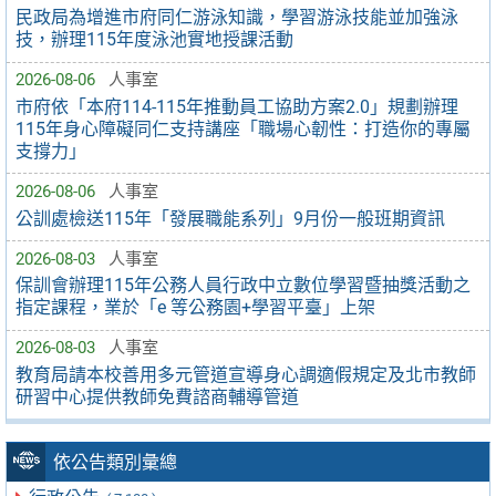
民政局為增進市府同仁游泳知識，學習游泳技能並加強泳
技，辦理115年度泳池實地授課活動
2026-08-06
人事室
市府依「本府114-115年推動員工協助方案2.0」規劃辦理
115年身心障礙同仁支持講座「職場心韌性：打造你的專屬
支撐力」
2026-08-06
人事室
公訓處檢送115年「發展職能系列」9月份一般班期資訊
2026-08-03
人事室
保訓會辦理115年公務人員行政中立數位學習暨抽獎活動之
指定課程，業於「e 等公務園+學習平臺」上架
2026-08-03
人事室
教育局請本校善用多元管道宣導身心調適假規定及北市教師
研習中心提供教師免費諮商輔導管道
依公告類別彙總