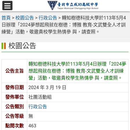
跳
至
選
主
首頁
>
校園公告
>
行政公告
>
轉知樹德科技大學於113年5月4
單
要
日辦理「2024夢想起飛就在樹德：博雅 教育-文武雙全人才訓
內
練營」活動，敬邀貴校學生熱情參 與，請查照。
容
校園公告
區
轉知樹德科技大學於113年5月4日辦理「2024夢
公告主旨
想起飛就在樹德：博雅 教育-文武雙全人才訓練
營」活動，敬邀貴校學生熱情參 與，請查照。
發佈日期
2024 年 3 月 19 日
發佈單位
社團活動組
公告類別
行政公告
公告等級
無
點閱次數
463