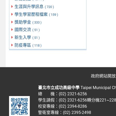
生涯與升學訊息
( 720 )
學生學習歷程檔案
( 159 )
獎助學金
( 333 )
國際交流
( 51 )
新生入學
( 51 )
防疫專區
( 118 )
政府網站開放
臺北市立成功高級中學
Taipei Municipal C
總 機：(02) 2321-6256
學生請假：(02) 2321-6256轉分機221~2
校安專線：(02) 2394-8286
警衛室專線：(02) 2395-2498