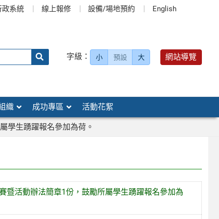
行政系統
線上報修
設備/場地預約
English
送出
字級：
網站導覽
小
預設
大
搜
尋：
組織
成功專區
活動花絮
所屬學生踴躍報名參加為荷。
 賽暨活動辦法簡章1份，鼓勵所屬學生踴躍報名參加為