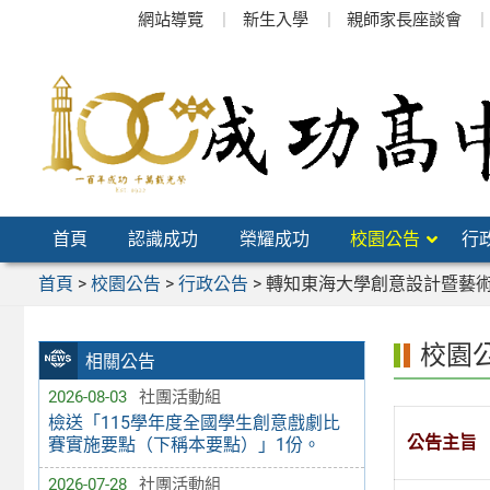
跳
網站導覽
新生入學
親師家長座談會
至
主
要
內
容
區
首頁
認識成功
榮耀成功
校園公告
行
首頁
>
校園公告
>
行政公告
>
轉知東海大學創意設計暨藝術
校園
相關公告
2026-08-03
社團活動組
檢送「115學年度全國學生創意戲劇比
公告主旨
賽實施要點（下稱本要點）」1份。
2026-07-28
社團活動組