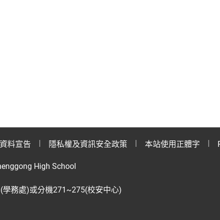
資料宣告
隱私權及資訊安全政策
本站使用正體字
henggong High School
28(學務處)或分機271~275(校安中心)