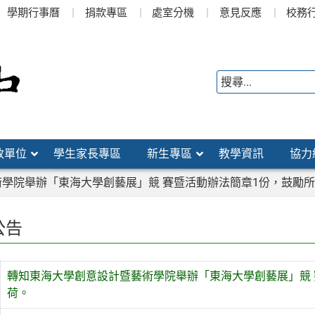
學期行事曆
捐款專區
處室分機
意見反應
校務
政單位
學生家長專區
新生專區
教學資訊
協力
學院舉辦「東海大學創藝展」競 賽暨活動辦法簡章1份，鼓勵
公告
轉知東海大學創意設計暨藝術學院舉辦「東海大學創藝展」競
荷。