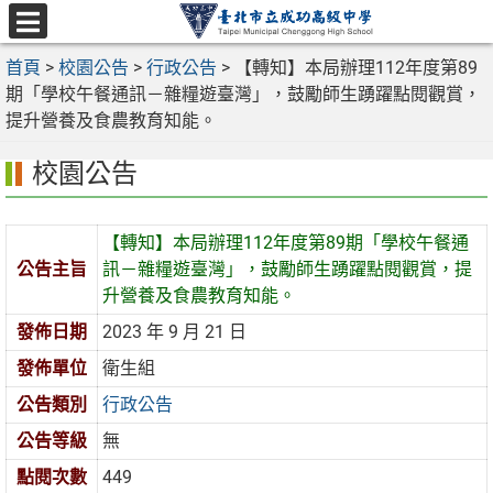
跳
至
選
主
首頁
>
校園公告
>
行政公告
>
【轉知】本局辦理112年度第89
單
要
期「學校午餐通訊－雜糧遊臺灣」，鼓勵師生踴躍點閱觀賞，
內
提升營養及食農教育知能。
容
校園公告
區
【轉知】本局辦理112年度第89期「學校午餐通
公告主旨
訊－雜糧遊臺灣」，鼓勵師生踴躍點閱觀賞，提
升營養及食農教育知能。
發佈日期
2023 年 9 月 21 日
發佈單位
衛生組
公告類別
行政公告
公告等級
無
點閱次數
449