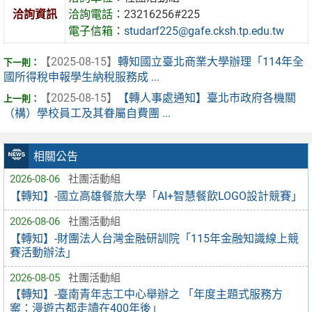
洽詢資訊
洽詢電話：
23216256#225
電子信箱：
studarf225@gafe.cksh.tp.edu.tw
【2025-08-15】
轉知國立臺北商業大學辦理「114年全
國所得稅申報學生納稅服務成 ...
【2025-08-15】
【轉人事處通知】臺北市政府各機關
（構）學校員工及其眷屬自費團 ...
相關公告
2026-08-06
社團活動組
【轉知】-國立高雄餐旅大學「AI+智慧餐飲LOGO設計競賽」
2026-08-06
社團活動組
【轉知】-財團法人台灣金融研訓院「115年金融知識線上競
賽活動辦法」
2026-08-05
社團活動組
【轉知】-臺南青年志工中心舉辦之 「年度主題式服務方
案：漫遊古都走讀在400年後」