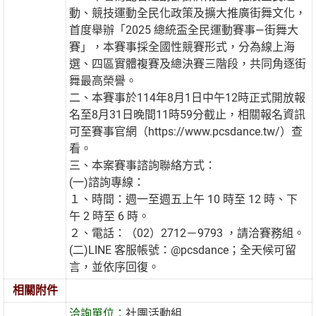
動、競技運動全民化政策及擴大推廣街舞文化，
首度舉辦「2025 總統盃全民運動賽事—街舞大
賽」，本賽事採全國性競賽形式，分為線上海
選、四區實體複賽及總決賽三階段，共同角逐街
舞最高榮譽。
二、本賽事於114年8月1日中午12時正式開放報
名至8月31日晚間11時59分截止，相關報名資訊
可至賽事官網（https://www.pcsdance.tw/）查
看。
三、本案賽事諮詢聯絡方式：
(一)諮詢專線：
１、時間：週一至週五上午 10 時至 12 時、下
午 2 時至 6 時。
２、電話：（02）2712－9793 ，請洽賽務組。
(二)LINE 客服帳號：@pcsdance；全天候可留
言，並依序回復。
相關附件
洽詢單位：
社團活動組