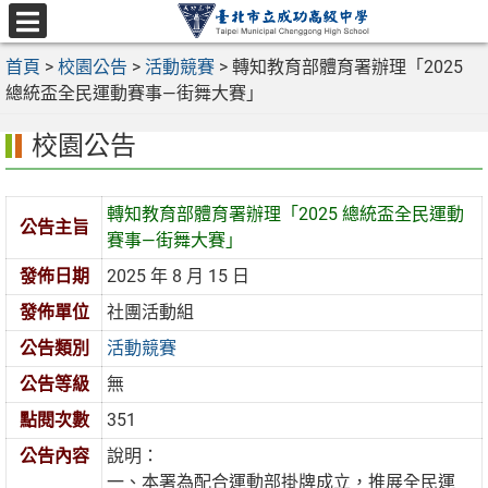
跳
至
選
主
首頁
>
校園公告
>
活動競賽
>
轉知教育部體育署辦理「2025
單
要
總統盃全民運動賽事—街舞大賽」
內
校園公告
容
區
轉知教育部體育署辦理「2025 總統盃全民運動
公告主旨
賽事—街舞大賽」
發佈日期
2025 年 8 月 15 日
發佈單位
社團活動組
公告類別
活動競賽
公告等級
無
點閱次數
351
公告內容
說明：
一、本署為配合運動部掛牌成立，推展全民運