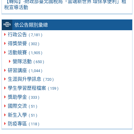
【轉知】-財政部臺北國稅局「雲端新世界 環保享便利」租
稅宣導活動
依公告類別彙總
行政公告
( 7,181 )
得獎榮譽
( 302 )
活動競賽
( 1,905 )
營隊活動
( 650 )
研習講座
( 1,044 )
生涯與升學訊息
( 720 )
學生學習歷程檔案
( 159 )
獎助學金
( 333 )
國際交流
( 51 )
新生入學
( 51 )
防疫專區
( 118 )