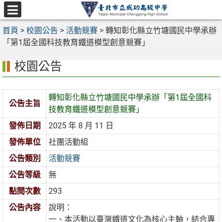
跳
至
選
主
首頁
>
校園公告
>
活動競賽
>
轉知彰化縣立竹塘國民中學承辦
單
要
「第1屆全國科技教育鐵道模型創意競賽」
內
校園公告
容
區
轉知彰化縣立竹塘國民中學承辦「第1屆全國科
公告主旨
技教育鐵道模型創意競賽」
發佈日期
2025 年 8 月 11 日
發佈單位
社團活動組
公告類別
活動競賽
公告等級
無
點閱次數
293
公告內容
說明：
一、本活動以臺灣鐵道文化為核心主軸，結合專