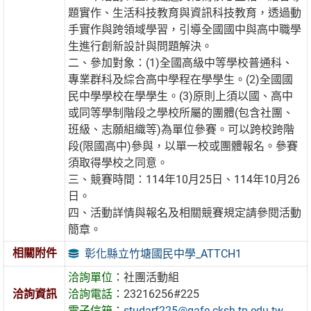
題實作、生活科技教育與資訊科技教育，透過動
手實作與跨領域學習，引導全國國中與高中職學
生進行創新設計與問題解決。
二、參加對象：(1)全國高級中等學校普通科、
專業群科及綜合高中學程在學學生。(2)全國國
民中學學校在學學生。(3)原則上須以國、高中
或同等學制階段之學校所屬的團體(包含社團、
班級、志願組織等)為單位參賽。可以跨校跨階
段(限國高中)參與，以單一校或團體報名。參賽
須取得學校之同意。
三、競賽時間：114年10月25日、114年10月26
日。
四、活動詳情與報名及相關競賽規定請參閱活動
簡章。
相關附件
彰化縣立竹塘國民中學_ATTCH1
洽詢單位：
社團活動組
洽詢資訊
洽詢電話：
23216256#225
電子信箱：
studarf225@gafe.cksh.tp.edu.tw