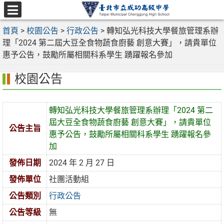
跳
至
選
主
首頁
>
校園公告
>
行政公告
>
轉知弘光科技大學餐旅管理系辦
單
要
理「2024 第二屆大豆全食物蔬食廚藝 創意大賽」，請貴單位
內
惠予公告，鼓勵所屬相關科系學生 踴躍報名參加
容
校園公告
區
轉知弘光科技大學餐旅管理系辦理「2024 第二
屆大豆全食物蔬食廚藝 創意大賽」，請貴單位
公告主旨
惠予公告，鼓勵所屬相關科系學生 踴躍報名參
加
發佈日期
2024 年 2 月 27 日
發佈單位
社團活動組
公告類別
行政公告
公告等級
無