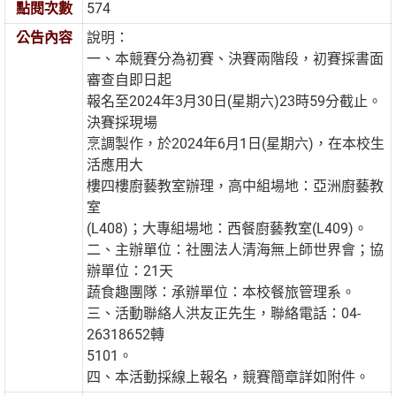
點閱次數
574
公告內容
說明：
一、本競賽分為初賽、決賽兩階段，初賽採書面
審查自即日起
報名至2024年3月30日(星期六)23時59分截止。
決賽採現場
烹調製作，於2024年6月1日(星期六)，在本校生
活應用大
樓四樓廚藝教室辦理，高中組場地：亞洲廚藝教
室
(L408)；大專組場地：西餐廚藝教室(L409)。
二、主辦單位：社團法人清海無上師世界會；協
辦單位：21天
蔬食趣團隊：承辦單位：本校餐旅管理系。
三、活動聯絡人洪友正先生，聯絡電話：04-
26318652轉
5101。
四、本活動採線上報名，競賽簡章詳如附件。