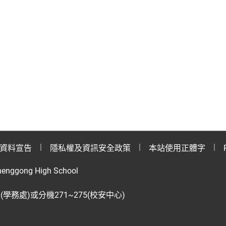
資料宣告
隱私權及資訊安全政策
本站使用正體字
henggong High School
28(學務處)或分機271~275(校安中心)