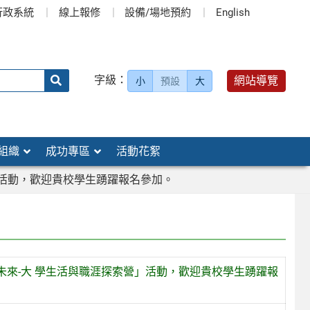
行政系統
線上報修
設備/場地預約
English
送出
字級：
網站導覽
小
預設
大
搜
尋：
組織
成功專區
活動花絮
」活動，歡迎貴校學生踴躍報名參加。
來-大 學生活與職涯探索營」活動，歡迎貴校學生踴躍報