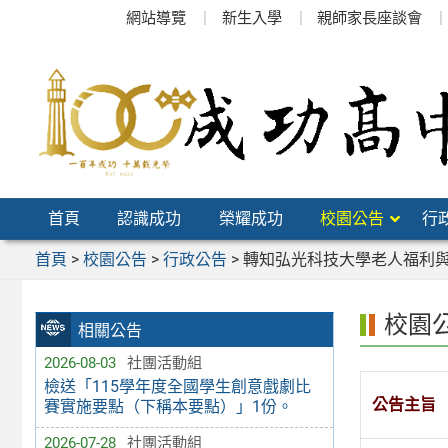
跳
網站導覽
新生入學
親師家長座談會
至
主
要
內
容
區
首頁
認識成功
榮耀成功
校園公告
行
首頁
>
校園公告
>
行政公告
>
轉知弘光科技大學老人福利與
校園
相關公告
2026-08-03
社團活動組
檢送「115學年度全國學生創意戲劇比
公告主旨
賽實施要點（下稱本要點）」1份。
2026-07-28
社團活動組