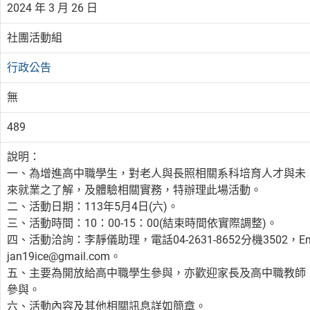
2024 年 3 月 26 日
社團活動組
行政公告
無
489
說明：
一、為增進高中職學生，對老人與長照相關系科培育人才與未
來就業之了解，及體驗相關實務，特辦理此場活動。
二、活動日期：113年5月4日(六)。
三、活動時間：10：00-15：00(結束時間依實際調整)。
四、活動洽詢：李靜儀助理，電話04-2631-8652分機3502，Em
jan19ice@gmail.com。
五、主要為開放給高中職學生參與，亦歡迎家長及高中職教師
參與。
六、活動內容及其他相關訊息詳如簡章。