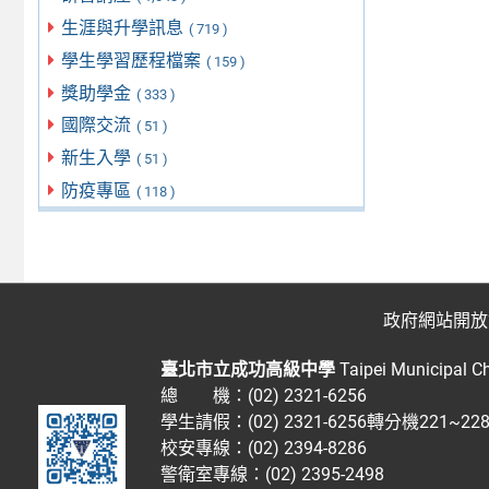
生涯與升學訊息
( 719 )
學生學習歷程檔案
( 159 )
獎助學金
( 333 )
國際交流
( 51 )
新生入學
( 51 )
防疫專區
( 118 )
政府網站開放
臺北市立成功高級中學
Taipei Municipal C
總 機：(02) 2321-6256
學生請假：(02) 2321-6256轉分機221~2
校安專線：(02) 2394-8286
警衛室專線：(02) 2395-2498