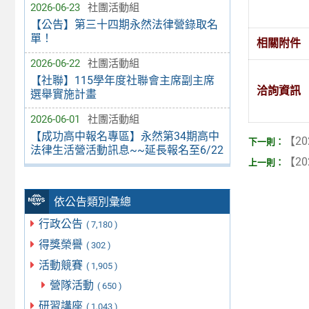
2026-06-23
社團活動組
【公告】第三十四期永然法律營錄取名
單！
相關附件
2026-06-22
社團活動組
【社聯】115學年度社聯會主席副主席
洽詢資訊
選舉實施計畫
2026-06-01
社團活動組
【成功高中報名專區】永然第34期高中
【20
法律生活營活動訊息~~延長報名至6/22
【20
依公告類別彙總
行政公告
( 7,180 )
得獎榮譽
( 302 )
活動競賽
( 1,905 )
營隊活動
( 650 )
研習講座
( 1,043 )