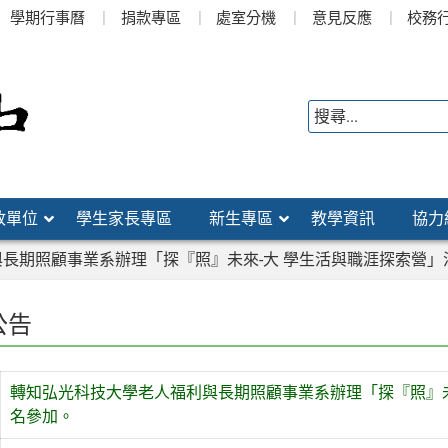
學期行事曆
捐款專區
處室分機
意見反應
校務
政單位
學生家長專區
新生專區
教學資訊
協力
長期照顧事業系辦理「探『照』未來-大 學生活與職涯探索營
公告
轉知弘光科技大學老人福利與長期照顧事業系辦理「探『照』未
名參加。