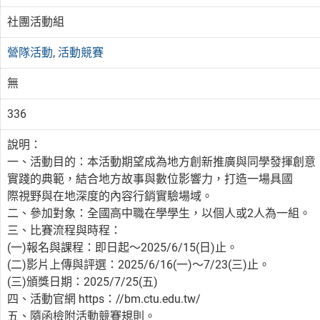
社團活動組
營隊活動
,
活動競賽
無
336
說明：
一、活動目的：本活動期望成為地方創新推廣與同學發揮創意
實踐的典範，結合地方故事與數位影響力，打造一場具國
際視野與在地深度的內容行銷實驗場域。
二、參加對象：全國高中職在學學生，以個人或2人為一組。
三、比賽流程與時程：
(一)報名與課程：即日起～2025/6/15(日)止。
(二)影片上傳與評選：2025/6/16(一)～7/23(三)止。
(三)頒獎日期：2025/7/25(五)
四、活動官網 https：//bm.ctu.edu.tw/
五、隨函檢附活動競賽規則。