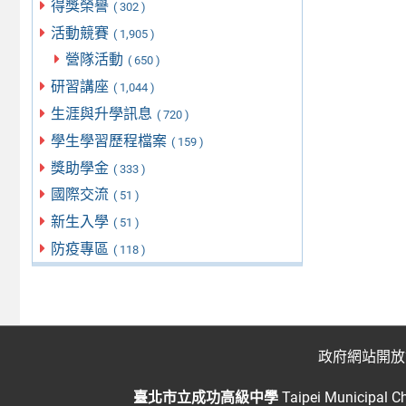
得獎榮譽
( 302 )
活動競賽
( 1,905 )
營隊活動
( 650 )
研習講座
( 1,044 )
生涯與升學訊息
( 720 )
學生學習歷程檔案
( 159 )
獎助學金
( 333 )
國際交流
( 51 )
新生入學
( 51 )
防疫專區
( 118 )
政府網站開放
臺北市立成功高級中學
Taipei Municipal C