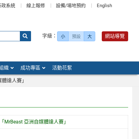
行政系統
線上報修
設備/場地預約
English
送出
字級：
網站導覽
小
預設
大
搜
尋：
組織
成功專區
活動花絮
媒體達人賽」
rBeast 亞洲自媒體達人賽」