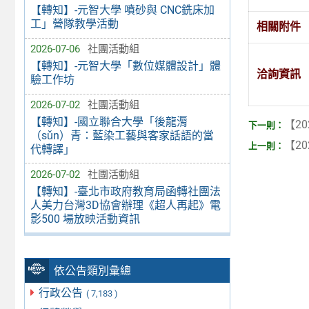
【轉知】-元智大學 噴砂與 CNC銑床加
工」營隊教學活動
相關附件
2026-07-06
社團活動組
【轉知】-元智大學「數位媒體設計」體
洽詢資訊
驗工作坊
2026-07-02
社團活動組
【轉知】-國立聯合大學「後龍漘
【20
（sǔn）青：藍染工藝與客家話語的當
【20
代轉譯」
2026-07-02
社團活動組
【轉知】-臺北市政府教育局函轉社團法
人美力台灣3D協會辦理《超人再起》電
影500 場放映活動資訊
依公告類別彙總
行政公告
( 7,183 )