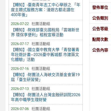
【轉知】-臺南青年志工中心舉辦之 「年
發佈單位
度主題式服務方案：漫遊古都走讀在
400年後」
公告類別
2026-07-22
社團活動組
公告等級
【轉知】-財政部臺北國稅局「雲端新世
界 環保享便利」租稅宣導活動
點閱次數
2026-07-17
社團活動組
【轉知】-國立臺中教育大學「青發署青
公告內容
年壯遊計畫─2026臺中舊城都 市建築文
化體驗」活動
2026-07-16
社團活動組
【轉知】-財團法人海峽交流基金會第19
屆「臺生研習營」
2026-07-13
社團活動組
【轉知】-財團法人台灣金融研訓院2026
年高中職學生理財營
2026-07-06
社團活動組