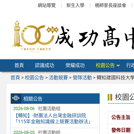
跳
網站導覽
新生入學
親師家長座談會
至
主
要
內
容
區
首頁
認識成功
榮耀成功
校園公告
行
首頁
>
校園公告
>
活動競賽
>
營隊活動
>
轉知建國科技大學
校園
相關公告
2026-08-06
社團活動組
【轉知】-財團法人台灣金融研訓院
公告主旨
「115年金融知識線上競賽活動辦法」
發佈日期
2026-08-05
社團活動組