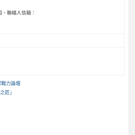
理李小姐、聯絡人信箱：
實戰力論壇
來之匠」