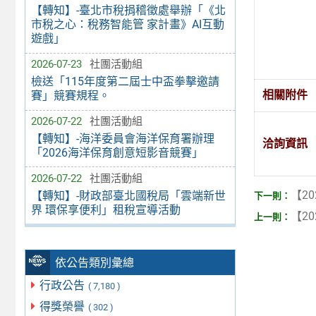
【轉知】-臺北市稅捐稽徵處舉辦「《北
市稅之心：稅務智能管 家計畫》AI互動
遊戲」
2026-07-23
社團活動組
檢送「115年度第二屆士中盃拳擊邀請
相關附件
賽」競賽規程。
2026-07-22
社團活動組
【轉知】-海洋委員會海洋保育署辦理
洽詢資訊
「2026海洋保育創意短影音競賽」
2026-07-22
社團活動組
【20
【轉知】-財政部臺北國稅局「雲端新世
界 環保享便利」租稅宣導活動
【20
依公告類別彙總
行政公告
( 7,180 )
得獎榮譽
( 302 )