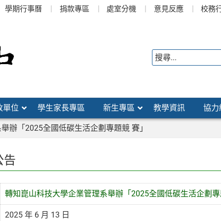
學期行事曆
捐款專區
處室分機
意見反應
校務
政單位
學生家長專區
新生專區
教學資訊
協力
舉辦「2025全國低碳生活企劃專題競 賽」
公告
轉知崑山科技大學企業管理系舉辦「2025全國低碳生活企劃專
2025 年 6 月 13 日