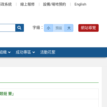
行政系統
線上報修
設備/場地預約
English
送出
字級：
網站導覽
小
預設
大
搜
尋：
組織
成功專區
活動花絮
題競 賽」