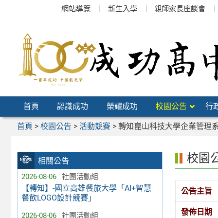
跳
網站導覽
新生入學
親師家長座談會
至
主
要
內
容
區
首頁
認識成功
榮耀成功
校園公告
行
首頁
>
校園公告
>
活動競賽
>
轉知崑山科技大學企業管理系
校園
相關公告
2026-08-06
社團活動組
【轉知】-國立高雄餐旅大學「AI+智慧
公告主旨
餐飲LOGO設計競賽」
發佈日期
2026-08-06
社團活動組