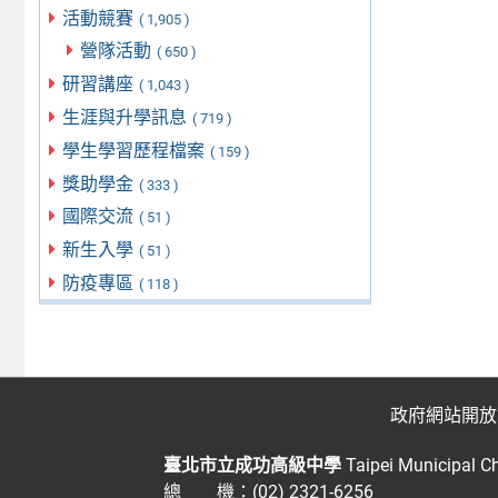
活動競賽
( 1,905 )
營隊活動
( 650 )
研習講座
( 1,043 )
生涯與升學訊息
( 719 )
學生學習歷程檔案
( 159 )
獎助學金
( 333 )
國際交流
( 51 )
新生入學
( 51 )
防疫專區
( 118 )
政府網站開放
臺北市立成功高級中學
Taipei Municipal C
總 機：(02) 2321-6256