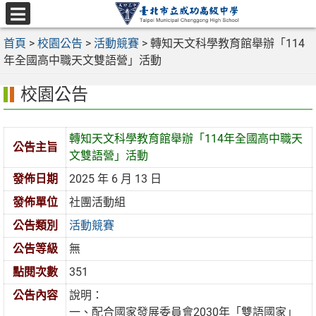
跳
至
選
主
首頁
>
校園公告
>
活動競賽
>
轉知天文科學教育館舉辦「114
單
要
年全國高中職天文雙語營」活動
內
校園公告
容
區
轉知天文科學教育館舉辦「114年全國高中職天
公告主旨
文雙語營」活動
發佈日期
2025 年 6 月 13 日
發佈單位
社團活動組
公告類別
活動競賽
公告等級
無
點閱次數
351
公告內容
說明：
一、配合國家發展委員會2030年「雙語國家」