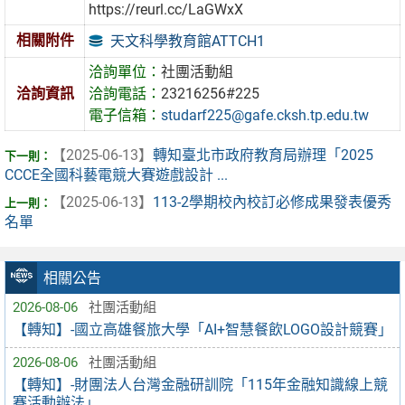
https://reurl.cc/LaGWxX
相關附件
天文科學教育館ATTCH1
洽詢單位：
社團活動組
洽詢資訊
洽詢電話：
23216256#225
電子信箱：
studarf225@gafe.cksh.tp.edu.tw
【2025-06-13】
轉知臺北市政府教育局辦理「2025
CCCE全國科藝電競大賽遊戲設計 ...
【2025-06-13】
113-2學期校內校訂必修成果發表優秀
名單
相關公告
2026-08-06
社團活動組
【轉知】-國立高雄餐旅大學「AI+智慧餐飲LOGO設計競賽」
2026-08-06
社團活動組
【轉知】-財團法人台灣金融研訓院「115年金融知識線上競
賽活動辦法」