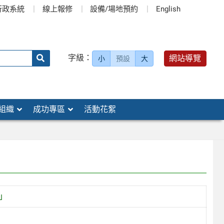
行政系統
線上報修
設備/場地預約
English
送出
字級：
網站導覽
小
預設
大
搜
尋：
組織
成功專區
活動花絮
」