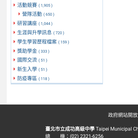
活動競賽
( 1,905 )
營隊活動
( 650 )
研習講座
( 1,044 )
生涯與升學訊息
( 720 )
學生學習歷程檔案
( 159 )
獎助學金
( 333 )
國際交流
( 51 )
新生入學
( 51 )
防疫專區
( 118 )
政府網站開放
臺北市立成功高級中學
Taipei Municipal C
總 機：(02) 2321-6256