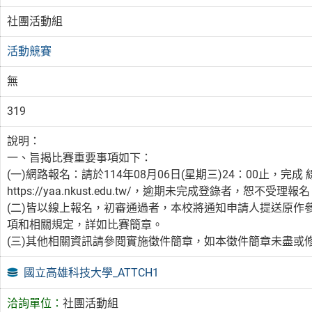
社團活動組
活動競賽
無
319
說明：
一、旨揭比賽重要事項如下：
(一)網路報名：請於114年08月06日(星期三)24：00止，完成 線 上
https://yaa.nkust.edu.tw/，逾期未完成登錄者，恕不受理報
(二)皆以線上報名，初審通過者，本校將通知申請人提送原作
項和相關規定，詳如比賽簡章。
(三)其他相關資訊請參閱實施徵件簡章，如本徵件簡章未盡或
國立高雄科技大學_ATTCH1
洽詢單位：
社團活動組