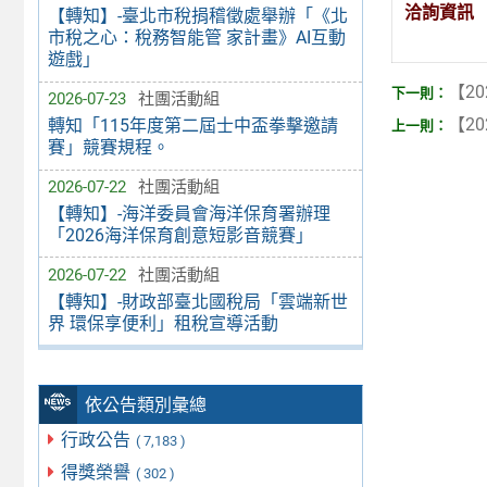
洽詢資訊
【轉知】-臺北市稅捐稽徵處舉辦「《北
市稅之心：稅務智能管 家計畫》AI互動
遊戲」
【20
2026-07-23
社團活動組
【20
轉知「115年度第二屆士中盃拳擊邀請
賽」競賽規程。
2026-07-22
社團活動組
【轉知】-海洋委員會海洋保育署辦理
「2026海洋保育創意短影音競賽」
2026-07-22
社團活動組
【轉知】-財政部臺北國稅局「雲端新世
界 環保享便利」租稅宣導活動
依公告類別彙總
行政公告
( 7,183 )
得獎榮譽
( 302 )