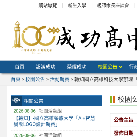
跳
網站導覽
新生入學
親師家長座談會
至
主
要
內
容
區
首頁
認識成功
榮耀成功
校園公告
行
首頁
>
校園公告
>
活動競賽
>
轉知國立高雄科技大學辦理「
校園
相關公告
2026-08-06
社團活動組
【轉知】-國立高雄餐旅大學「AI+智慧
公告主旨
餐飲LOGO設計競賽」
發佈日期
2026-08-06
社團活動組