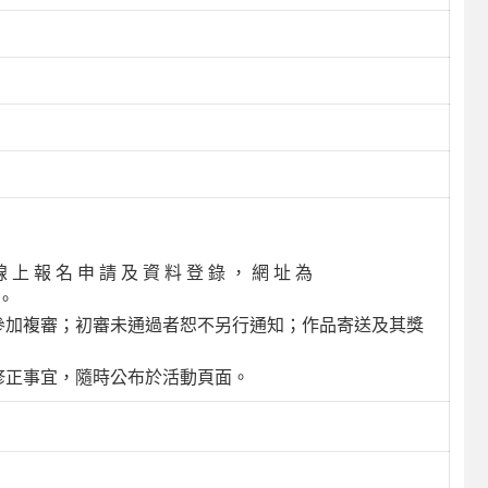
 報 名 申 請 及 資 料 登 錄 ， 網 址 為
名。
參加複審；初審未通過者恕不另行通知；作品寄送及其獎
修正事宜，隨時公布於活動頁面。