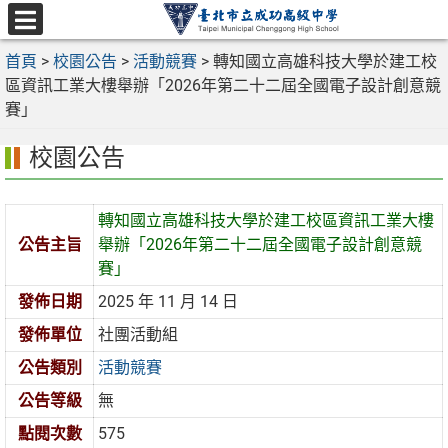
跳
至
選
主
首頁
>
校園公告
>
活動競賽
>
轉知國立高雄科技大學於建工校
單
要
區資訊工業大樓舉辦「2026年第二十二屆全國電子設計創意競
內
賽」
容
校園公告
區
轉知國立高雄科技大學於建工校區資訊工業大樓
公告主旨
舉辦「2026年第二十二屆全國電子設計創意競
賽」
發佈日期
2025 年 11 月 14 日
發佈單位
社團活動組
公告類別
活動競賽
公告等級
無
點閱次數
575