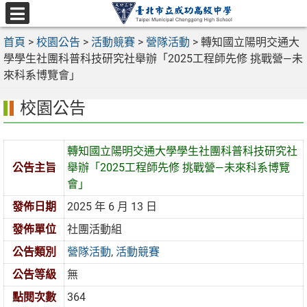
跳
至
選
主
首頁
>
校園公告
>
活動競賽
>
營隊活動
>
轉知國立陽明交通大
單
要
學學生社團科普科技研究社舉辦「2025工程師先修 挑戰營—未
內
來科系博覽會」
容
校園公告
區
轉知國立陽明交通大學學生社團科普科技研究社
公告主旨
舉辦「2025工程師先修 挑戰營—未來科系博覽
會」
發佈日期
2025 年 6 月 13 日
發佈單位
社團活動組
公告類別
營隊活動
,
活動競賽
公告等級
無
點閱次數
364