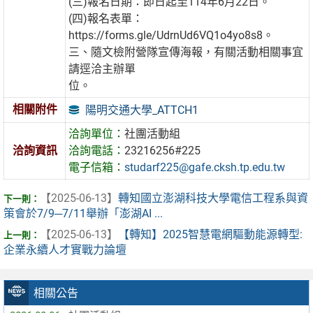
(三)報名日期：即日起至114年6月22日。
(四)報名表單：
https://forms.gle/UdrnUd6VQ1o4yo8s8。
三、隨文檢附營隊宣傳海報，有關活動相關事宜
請逕洽主辦單
位。
相關附件
陽明交通大學_ATTCH1
洽詢單位：
社團活動組
洽詢資訊
洽詢電話：
23216256#225
電子信箱：
studarf225@gafe.cksh.tp.edu.tw
【2025-06-13】
轉知國立澎湖科技大學電信工程系與資
策會於7/9─7/11舉辦「澎湖AI ...
【2025-06-13】
【轉知】2025智慧電網驅動能源轉型:
企業永續人才實戰力論壇
相關公告