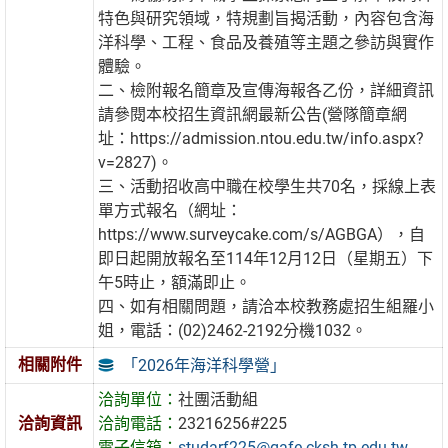
特色與研究領域，特規劃旨揭活動，內容包含海
洋科學、工程、食品及養殖等主題之參訪與實作
體驗。
二、檢附報名簡章及宣傳海報各乙份，詳細資訊
請參閱本校招生資訊網最新公告(營隊簡章網
址：https://admission.ntou.edu.tw/info.aspx?
v=2827)。
三、活動招收高中職在校學生共70名，採線上表
單方式報名（網址：
https://www.surveycake.com/s/AGBGA），自
即日起開放報名至114年12月12日（星期五）下
午5時止，額滿即止。
四、如有相關問題，請洽本校教務處招生組羅小
姐，電話：(02)2462-2192分機1032。
相關附件
「2026年海洋科學營」
洽詢單位：
社團活動組
洽詢資訊
洽詢電話：
23216256#225
電子信箱：
studarf225@gafe.cksh.tp.edu.tw