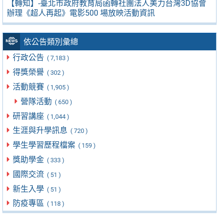
【轉知】-臺北市政府教育局函轉社團法人美力台灣3D協會
辦理《超人再起》電影500 場放映活動資訊
依公告類別彙總
行政公告
( 7,183 )
得獎榮譽
( 302 )
活動競賽
( 1,905 )
營隊活動
( 650 )
研習講座
( 1,044 )
生涯與升學訊息
( 720 )
學生學習歷程檔案
( 159 )
獎助學金
( 333 )
國際交流
( 51 )
新生入學
( 51 )
防疫專區
( 118 )