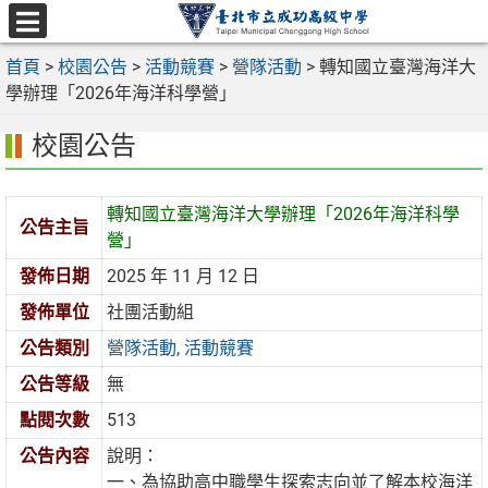
跳
至
選
主
首頁
>
校園公告
>
活動競賽
>
營隊活動
>
轉知國立臺灣海洋大
單
要
學辦理「2026年海洋科學營」
內
校園公告
容
區
轉知國立臺灣海洋大學辦理「2026年海洋科學
公告主旨
營」
發佈日期
2025 年 11 月 12 日
發佈單位
社團活動組
公告類別
營隊活動
,
活動競賽
公告等級
無
點閱次數
513
公告內容
說明：
一、為協助高中職學生探索志向並了解本校海洋