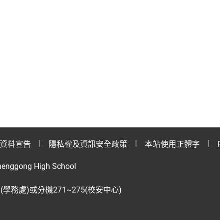
資料宣告
隱私權及資訊安全政策
本站使用正體字
henggong High School
28(學務處)或分機271~275(校安中心)