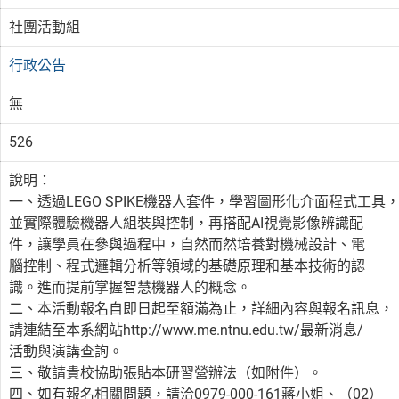
社團活動組
行政公告
無
526
說明：
一、透過LEGO SPIKE機器人套件，學習圖形化介面程式工具
並實際體驗機器人組裝與控制，再搭配AI視覺影像辨識配
件，讓學員在參與過程中，自然而然培養對機械設計、電
腦控制、程式邏輯分析等領域的基礎原理和基本技術的認
識。進而提前掌握智慧機器人的概念。
二、本活動報名自即日起至額滿為止，詳細內容與報名訊息，
請連結至本系網站http://www.me.ntnu.edu.tw/最新消息/
活動與演講查詢。
三、敬請貴校協助張貼本研習營辦法（如附件）。
四、如有報名相關問題，請洽0979-000-161蔣小姐、（02）