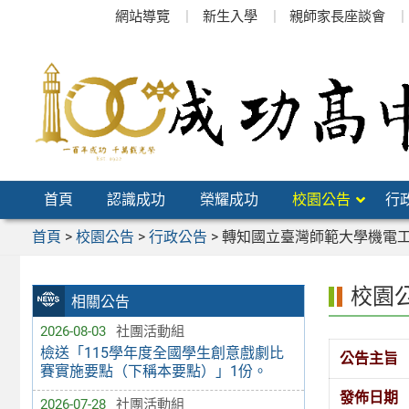
跳
網站導覽
新生入學
親師家長座談會
至
主
要
內
容
區
首頁
認識成功
榮耀成功
校園公告
行
首頁
>
校園公告
>
行政公告
>
轉知國立臺灣師範大學機電工
校園
相關公告
2026-08-03
社團活動組
檢送「115學年度全國學生創意戲劇比
公告主旨
賽實施要點（下稱本要點）」1份。
發佈日期
2026-07-28
社團活動組