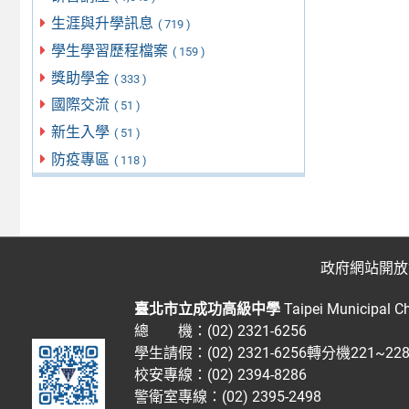
生涯與升學訊息
( 719 )
學生學習歷程檔案
( 159 )
獎助學金
( 333 )
國際交流
( 51 )
新生入學
( 51 )
防疫專區
( 118 )
政府網站開放
臺北市立成功高級中學
Taipei Municipal C
總 機：(02) 2321-6256
學生請假：(02) 2321-6256轉分機221~2
校安專線：(02) 2394-8286
警衛室專線：(02) 2395-2498