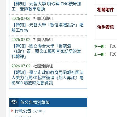
【轉知】-元智大學 噴砂與 CNC銑床加
工」營隊教學活動
相關附件
2026-07-06
社團活動組
【轉知】-元智大學「數位媒體設計」體
洽詢資訊
驗工作坊
2026-07-02
社團活動組
【轉知】-國立聯合大學「後龍漘
【20
（sǔn）青：藍染工藝與客家話語的當
【20
代轉譯」
2026-07-02
社團活動組
【轉知】-臺北市政府教育局函轉社團法
人美力台灣3D協會辦理《超人再起》電
影500 場放映活動資訊
依公告類別彙總
行政公告
( 7,181 )