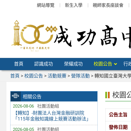
跳
網站導覽
新生入學
親師家長座談會
至
主
要
內
容
區
首頁
認識成功
榮耀成功
校園公告
行
首頁
>
校園公告
>
活動競賽
>
營隊活動
>
轉知國立臺灣大
校園
相關公告
2026-08-06
社團活動組
【轉知】-財團法人台灣金融研訓院
公告主旨
「115年金融知識線上競賽活動辦法」
發佈日期
2026-08-05
社團活動組