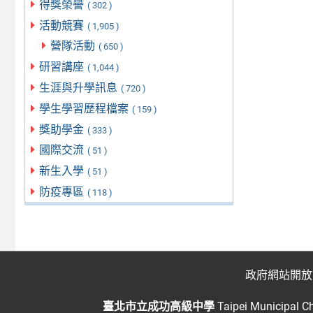
得獎榮譽
( 302 )
活動競賽
( 1,905 )
營隊活動
( 650 )
研習講座
( 1,044 )
生涯與升學訊息
( 720 )
學生學習歷程檔案
( 159 )
獎助學金
( 333 )
國際交流
( 51 )
新生入學
( 51 )
防疫專區
( 118 )
政府網站開放
臺北市立成功高級中學
Taipei Municipal C