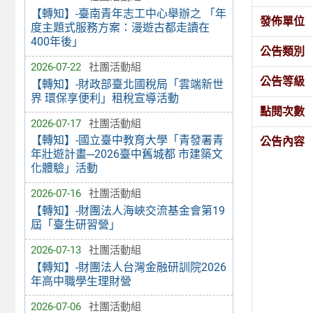
【轉知】-臺南青年志工中心舉辦之 「年
發佈單位
度主題式服務方案：漫遊古都走讀在
400年後」
公告類別
2026-07-22
社團活動組
公告等級
【轉知】-財政部臺北國稅局「雲端新世
界 環保享便利」租稅宣導活動
點閱次數
2026-07-17
社團活動組
【轉知】-國立臺中教育大學「青發署青
公告內容
年壯遊計畫─2026臺中舊城都 市建築文
化體驗」活動
2026-07-16
社團活動組
【轉知】-財團法人海峽交流基金會第19
屆「臺生研習營」
2026-07-13
社團活動組
【轉知】-財團法人台灣金融研訓院2026
年高中職學生理財營
2026-07-06
社團活動組