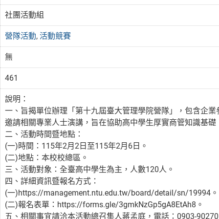
社團活動組
營隊活動
,
活動競賽
無
461
說明：
一、旨揭單位辦理「第十九屆臺大管理學院營隊」，包含企業
邀請相關專業人士演講，旨在協助高中學生厚實商管知識基礎
二、活動時間暨地點：
(一)時間：115年2月2日至115年2月6日。
(二)地點：本校校總區。
三、活動對象：全臺高中學生為主，人數120人。
四、詳細資訊暨報名方式：
(一)https://management.ntu.edu.tw/board/detail/sn/19994。
(二)報名表單：https://forms.gle/3gmkNzGp5gA8EtAh8。
五、相關事宜請洽本活動總召集人蔣孟庭，電話：0903-902706，電