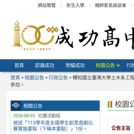
跳
網站導覽
新生入學
親師家長座談會
至
主
要
內
容
區
首頁
認識成功
榮耀成功
校園公告
行
首頁
>
校園公告
>
行政公告
>
轉知國立臺灣大學土木系工程
參加。
校園
相關公告
2026-08-03
社團活動組
檢送「115學年度全國學生創意戲劇比
公告主旨
賽實施要點（下稱本要點）」1份。