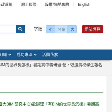
行政系統
線上報修
設備/場地預約
English
送出
字級：
網站導覽
小
預設
大
搜
尋：
組織
成功專區
活動花絮
BIM的世界長怎樣」暑期高中職研習 營，敬邀貴校學生報名
BIM 研究中心)欲辦理「有BIM的世界長怎樣」暑期高