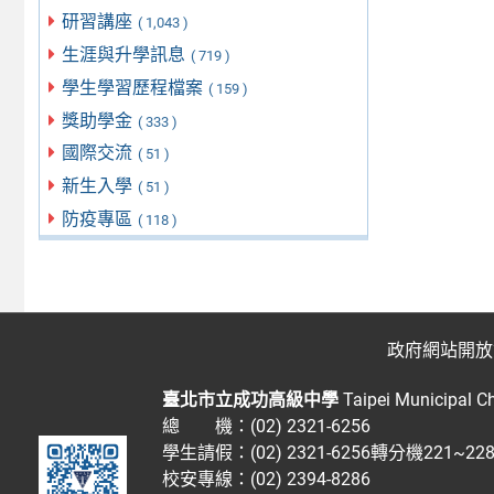
研習講座
( 1,043 )
生涯與升學訊息
( 719 )
學生學習歷程檔案
( 159 )
獎助學金
( 333 )
國際交流
( 51 )
新生入學
( 51 )
防疫專區
( 118 )
政府網站開放
臺北市立成功高級中學
Taipei Municipal C
總 機：(02) 2321-6256
學生請假：(02) 2321-6256轉分機221~2
校安專線：(02) 2394-8286