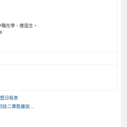
中職在學、應屆生。
4
圍暨日程表
二專甄審說 ...