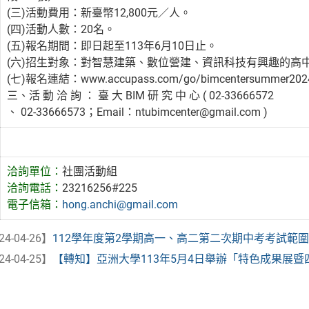
(三)活動費用：新臺幣12,800元／人。
(四)活動人數：20名。
(五)報名期間：即日起至113年6月10日止。
(六)招生對象：對智慧建築、數位營建、資訊科技有興趣的高
(七)報名連結：www.accupass.com/go/bimcentersummer202
三、活 動 洽 詢 ： 臺 大 BIM 研 究 中 心 ( 02-33666572
、 02-33666573；Email：ntubimcenter@gmail.com )
洽詢單位：
社團活動組
洽詢電話：
23216256#225
電子信箱：
hong.anchi@gmail.com
24-04-26】
112學年度第2學期高一、高二第二次期中考考試範
24-04-25】
【轉知】亞洲大學113年5月4日舉辦「特色成果展暨四技