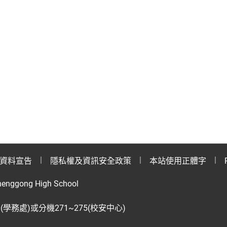
資料宣告
隱私權及資訊安全政策
本站使用正體字
henggong High School
28(學務處)或分機271~275(校安中心)