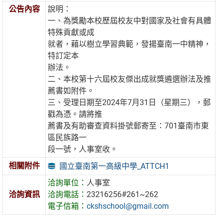
公告內容
說明：
一、為獎勵本校歷屆校友中對國家及社會有具體
特殊貢獻或成
就者，藉以樹立學習典範，發揚臺南一中精神，
特訂定本
辦法。
二、本校第十六屆校友傑出成就獎遴選辦法及推
薦書如附件。
三、受理日期至2024年7月31日（星期三），郵
戳為憑。請將推
薦書及有助審查資料掛號郵寄至：701臺南市東
區民族路一
段一號，人事室收。
相關附件
國立臺南第一高級中學_ATTCH1
洽詢單位：
人事室
洽詢資訊
洽詢電話：
23216256#261~262
電子信箱：
ckshschool@gmail.com