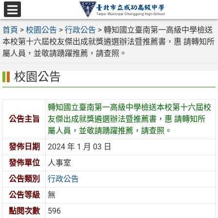
跳
至
選
主
首頁
>
校園公告
>
行政公告
>
轉知國立臺南第一高級中學檢送
單
要
本校第十六屆校友傑出成就獎遴選辦法暨推薦書，惠 請轉知所
內
屬人員，並敬請踴躍推薦，請查照。
容
校園公告
區
轉知國立臺南第一高級中學檢送本校第十六屆校
公告主旨
友傑出成就獎遴選辦法暨推薦書，惠 請轉知所
屬人員，並敬請踴躍推薦，請查照。
發佈日期
2024 年 1 月 03 日
發佈單位
人事室
公告類別
行政公告
公告等級
無
點閱次數
596