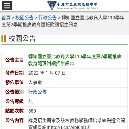
跳
至
選
主
首頁
>
校園公告
>
行政公告
>
轉知國立臺北教育大學110學年
單
要
度第2學期推廣教育隨班附讀招生訊息
內
校園公告
容
區
轉知國立臺北教育大學110學年度第2學期推廣
公告主旨
教育隨班附讀招生訊息
發佈日期
2022 年 1 月 07 日
發佈單位
人事室
公告類別
行政公告
公告等級
無
點閱次數
580
公告內容
詳見招生簡章及該校教務學務師培系統點選公開
資訊查詢(http://t.cn/AipI0hDJ)