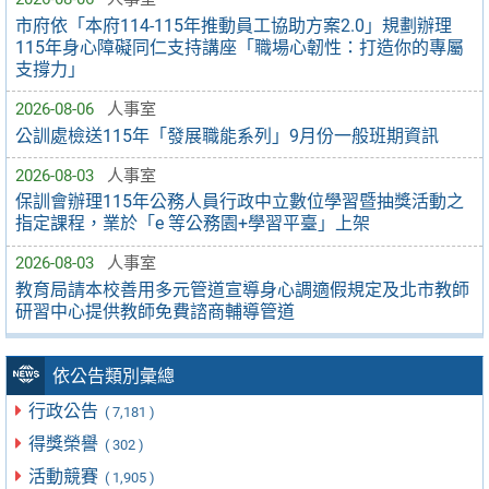
市府依「本府114-115年推動員工協助方案2.0」規劃辦理
115年身心障礙同仁支持講座「職場心韌性：打造你的專屬
支撐力」
2026-08-06
人事室
公訓處檢送115年「發展職能系列」9月份一般班期資訊
2026-08-03
人事室
保訓會辦理115年公務人員行政中立數位學習暨抽獎活動之
指定課程，業於「e 等公務園+學習平臺」上架
2026-08-03
人事室
教育局請本校善用多元管道宣導身心調適假規定及北市教師
研習中心提供教師免費諮商輔導管道
依公告類別彙總
行政公告
( 7,181 )
得獎榮譽
( 302 )
活動競賽
( 1,905 )