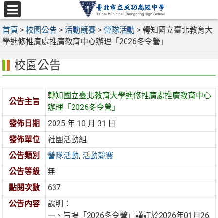
跳
至
選
主
首頁
>
校園公告
>
活動競賽
>
營隊活動
>
轉知國立臺北教育大
單
要
學進修推廣處推廣教育中心辦理「2026冬令營」
內
校園公告
容
區
轉知國立臺北教育大學進修推廣處推廣教育中心
公告主旨
辦理「2026冬令營」
發佈日期
2025 年 10 月 31 日
發佈單位
社團活動組
公告類別
營隊活動
,
活動競賽
公告等級
無
點閱次數
637
公告內容
說明：
一、旨揭「2026冬令營」謹訂於2026年01月26