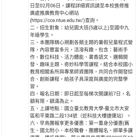
日至02月06日，課程詳細資訊請至本校進修推
廣處推廣教育中心網站
(https://cce.ntue.edu.tw/)查詢。
二、招生對象：幼兒園大班(5歲以上)至國中九
年級學生。
三、本團隊精心規劃各類主題的暑假兒童程式營
隊，內容豐富多元，活潑有趣，包含：藝術手
作、數位科技、活力體能、書香語文、邏輯開
發、趣味主題、奇妙科學等課程，結合本校國小
教育相關系所與專業師資團隊，共同合作開發綜
合、創新課程，給孩子具深度與廣度的完整學
習。
四、報名日期：即日起至每梯次開課前7日，名
額有限，額滿為止。
五、上課地點：國立臺北教育大學-臺北市大安
區和平東路二段134號（近科技大樓捷運站）。
六、早鳥團報享更多優惠：第一重身分優惠(舊
生、國北附小、本校職眷、團體報名、綁單多課