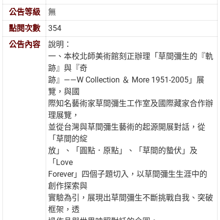
公告等級
無
點閱次數
354
公告內容
說明：
一、本校北師美術館刻正辦理「草間彌生的『軌
跡』與『奇
跡』——W Collection ＆ More 1951-2005」展
覽，與國
際知名藝術家草間彌生工作室及國際藏家合作辦
理展覽，
並從台灣與草間彌生藝術的起源開展對話，從
「草間的綻
放」、「圓點．原點」、「草間的蟄伏」及
「Love
Forever」四個子題切入，以草間彌生生涯中的
創作探索與
實驗為引，展現出草間彌生不斷挑戰自我、突破
框架，透