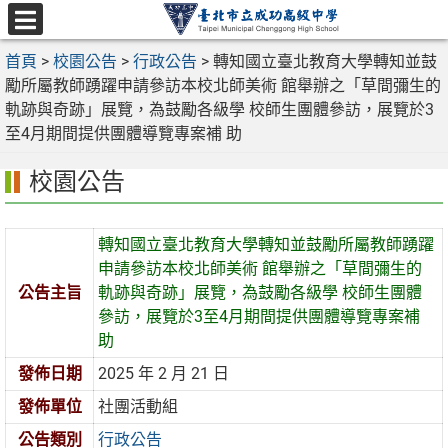
跳
至
選
主
首頁
>
校園公告
>
行政公告
>
轉知國立臺北教育大學轉知並鼓
單
要
勵所屬教師踴躍申請參訪本校北師美術 館舉辦之「草間彌生的
內
軌跡與奇跡」展覽，為鼓勵各級學 校師生團體參訪，展覽於3
容
至4月期間提供團體導覽專案補 助
區
校園公告
轉知國立臺北教育大學轉知並鼓勵所屬教師踴躍
申請參訪本校北師美術 館舉辦之「草間彌生的
公告主旨
軌跡與奇跡」展覽，為鼓勵各級學 校師生團體
參訪，展覽於3至4月期間提供團體導覽專案補
助
發佈日期
2025 年 2 月 21 日
發佈單位
社團活動組
公告類別
行政公告