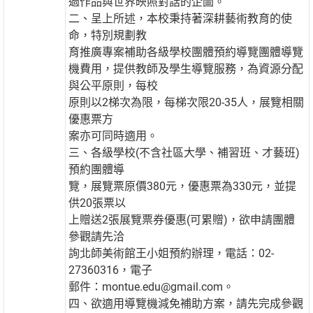
過作品與世界映照對話的企圖。
二、呈上所述，本校秉持著深耕藝術教育的使
命，特別規劃教
育推廣專案補助各級學校團體預約導覽團體導覽
機費用，提供教師及學生導覽服務，為資源分配
與公平原則，每校
原則以2梯次為限，每梯次限20-35人，展覽相關
優惠票方
案亦可同時適用。
三、各級學校(不含社區大學、補習班、才藝班)
預約團體導
覽，展覽票原價380元，優惠票為330元，並提
供20張票以
上贈送2張展覽票券優惠(可累贈)，欲申請團體
參觀請先洽
詢北師美術館王小姐預約辦理，電話：02-
27360316，電子
郵件：montue.edu@gmail.com。
四、欲適用導覽機減免補助方案，請先完成參觀