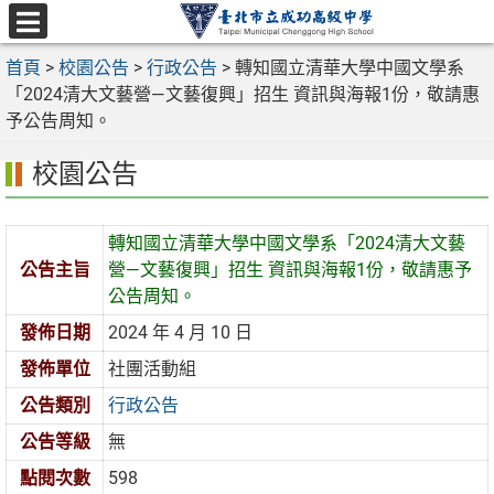
跳
至
選
主
首頁
>
校園公告
>
行政公告
>
轉知國立清華大學中國文學系
單
要
「2024清大文藝營—文藝復興」招生 資訊與海報1份，敬請惠
內
予公告周知。
容
校園公告
區
轉知國立清華大學中國文學系「2024清大文藝
公告主旨
營—文藝復興」招生 資訊與海報1份，敬請惠予
公告周知。
發佈日期
2024 年 4 月 10 日
發佈單位
社團活動組
公告類別
行政公告
公告等級
無
點閱次數
598