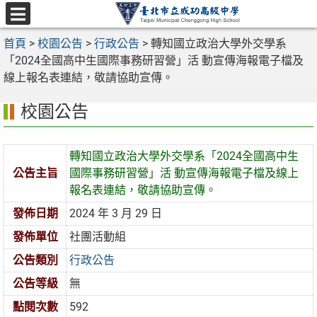
跳
至
選
主
首頁
>
校園公告
>
行政公告
>
轉知國立政治大學外交學系
單
要
「2024全國高中生國際事務研習營」活 動宣傳海報電子檔及
內
線上報名表連結，敬請協助宣傳。
容
校園公告
區
轉知國立政治大學外交學系「2024全國高中生
公告主旨
國際事務研習營」活 動宣傳海報電子檔及線上
報名表連結，敬請協助宣傳。
發佈日期
2024 年 3 月 29 日
發佈單位
社團活動組
公告類別
行政公告
公告等級
無
點閱次數
592