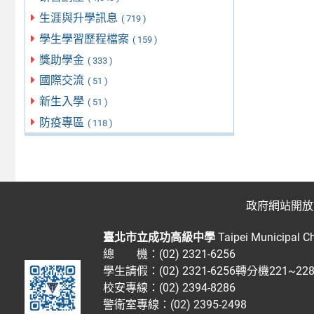
生涯與升學訊息
( 719 )
學生學習歷程檔案
( 159 )
獎助學金
( 333 )
國際交流
( 51 )
新生入學
( 51 )
防疫專區
( 118 )
政府網站開放
臺北市立成功高級中學
Taipei Municipal C
總 機：(02) 2321-6256
學生請假：(02) 2321-6256轉分機221~2
校安專線：(02) 2394-8286
警衛室專線：(02) 2395-2498