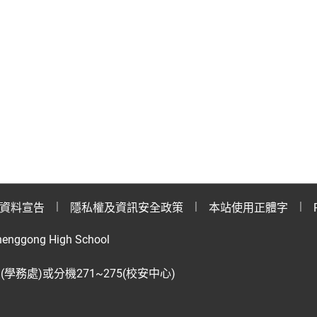
資料宣告
隱私權及資訊安全政策
本站使用正體字
henggong High School
28(學務處)或分機271~275(校安中心)