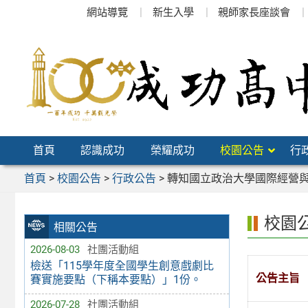
跳
網站導覽
新生入學
親師家長座談會
至
主
要
內
容
區
首頁
認識成功
榮耀成功
校園公告
行
首頁
>
校園公告
>
行政公告
>
轉知國立政治大學國際經營與貿
校園
相關公告
2026-08-03
社團活動組
檢送「115學年度全國學生創意戲劇比
公告主旨
賽實施要點（下稱本要點）」1份。
2026-07-28
社團活動組