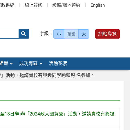
行政系統
線上報修
設備/場地預約
English
送出
字級：
網站導覽
小
預設
大
搜
尋：
組織
成功專區
活動花絮
貿營」活動，邀請貴校有興趣同學踴躍報 名參加。
至18日舉 辦「2024政大國貿營」活動，邀請貴校有興趣