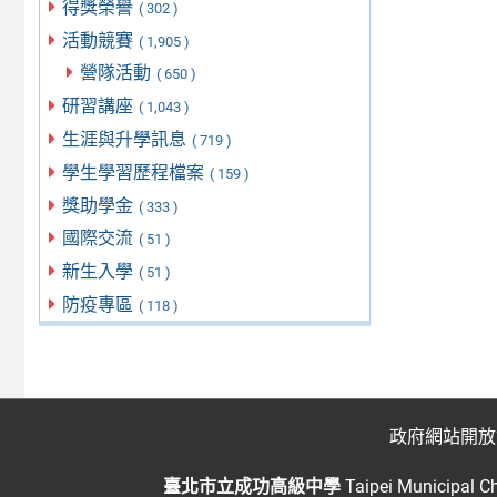
得獎榮譽
( 302 )
活動競賽
( 1,905 )
營隊活動
( 650 )
研習講座
( 1,043 )
生涯與升學訊息
( 719 )
學生學習歷程檔案
( 159 )
獎助學金
( 333 )
國際交流
( 51 )
新生入學
( 51 )
防疫專區
( 118 )
政府網站開放
臺北市立成功高級中學
Taipei Municipal C