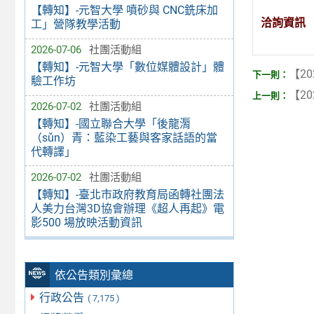
【轉知】-元智大學 噴砂與 CNC銑床加
洽詢資訊
工」營隊教學活動
2026-07-06
社團活動組
【轉知】-元智大學「數位媒體設計」體
【20
驗工作坊
【20
2026-07-02
社團活動組
【轉知】-國立聯合大學「後龍漘
（sǔn）青：藍染工藝與客家話語的當
代轉譯」
2026-07-02
社團活動組
【轉知】-臺北市政府教育局函轉社團法
人美力台灣3D協會辦理《超人再起》電
影500 場放映活動資訊
依公告類別彙總
行政公告
( 7,175 )