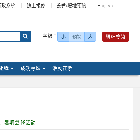
行政系統
線上報修
設備/場地預約
English
送出
字級：
網站導覽
小
預設
大
搜
尋：
組織
成功專區
活動花絮
」暑期營 隊活動