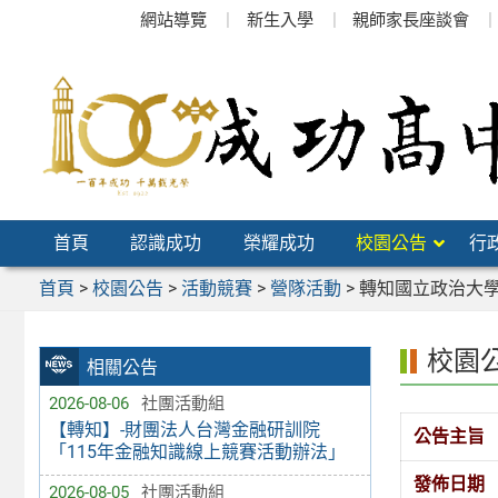
跳
網站導覽
新生入學
親師家長座談會
至
主
要
內
容
區
首頁
認識成功
榮耀成功
校園公告
行
首頁
>
校園公告
>
活動競賽
>
營隊活動
>
轉知國立政治大學
校園
相關公告
2026-08-06
社團活動組
【轉知】-財團法人台灣金融研訓院
公告主旨
「115年金融知識線上競賽活動辦法」
發佈日期
2026-08-05
社團活動組