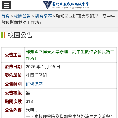
跳
至
選
主
首頁
>
校園公告
>
研習講座
>
轉知國立屏東大學辦理「高中生
單
要
數位影像雙語工作坊」
內
校園公告
容
區
轉知國立屏東大學辦理「高中生數位影像雙語工
公告主旨
作坊」
發佈日期
2026 年 1 月 06 日
發佈單位
社團活動組
公告類別
研習講座
公告等級
無
點閱次數
318
公告內容
說明：
一、本校理學院為增加學生與外籍生之交流與互