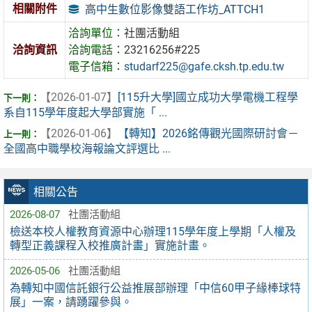
相關附件
高中生數位影像雙語工作坊_ATTCH1
洽詢單位：
社團活動組
洽詢資訊
洽詢電話：
23216256#225
電子信箱：
studarf225@gafe.cksh.tp.edu.tw
【2026-01-07】
[115升大學]國立成功大學電機工程學
系自115學年度起大學部實施「 ...
【2026-01-06】
【轉知】2026銘傳觀光國際研討會－
全國高中職學校海報論文評選比 ...
相關公告
2026-08-07
社團活動組
檢送本校人權教育資源中心辦理115學年度上學期「人權及
轉型正義課程入校推廣計畫」實施計畫。
2026-05-06
社團活動組
為轉知中國信託銀行公益推展部辦理「中信60甲子緣棒球特
展」一案，請踴躍參與。