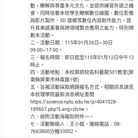
動，瞭解與尊重多元文化，並提供練習外語之機
會，同時培養本校學生瞭解數位繪圖、數位影像
與影片製作、3D 建模等數位內容創作能力，提
升其美感素養與跨領域整合應用之能力，特別規
劃本活動。
二、活動日期：115年01月26日~30日
09:00~17:00。
三、報名時間：即日起至115年01月12日中午12
時止。
四、活動地點：本校屏師校區科藝館501教室(屏
東縣屏東市林森路1號)
五、旨揭活動採取網路報名方式，相關訊息請至
本校理學院最新消息網址查閱
https://science.nptu.edu.tw/p/4041028-
189667.php?Lang=zh-tw。
六、檢附活動海報如附件一。
七、活動聯絡人：王小姐，連絡電話：08-
7663800分機33002。