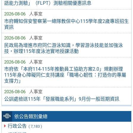
語能力測驗」（FLPT）測驗相關優惠訊息
2026-08-06
人事室
市府轉知保安警察第一總隊教保中心115學年度2歲專班招生
資訊
2026-08-06
人事室
民政局為增進市府同仁游泳知識，學習游泳技能並加強泳
技，辦理115年度泳池實地授課活動
2026-08-06
人事室
市府依「本府114-115年推動員工協助方案2.0」規劃辦理
115年身心障礙同仁支持講座「職場心韌性：打造你的專屬
支撐力」
2026-08-06
人事室
公訓處檢送115年「發展職能系列」9月份一般班期資訊
依公告類別彙總
行政公告
( 7,183 )