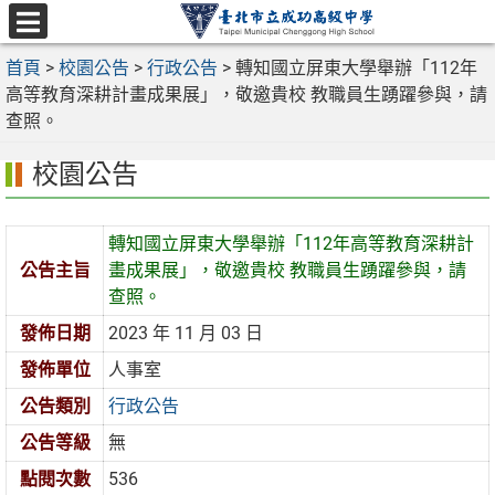
跳
至
選
主
首頁
>
校園公告
>
行政公告
>
轉知國立屏東大學舉辦「112年
單
要
高等教育深耕計畫成果展」，敬邀貴校 教職員生踴躍參與，請
內
查照。
容
校園公告
區
轉知國立屏東大學舉辦「112年高等教育深耕計
公告主旨
畫成果展」，敬邀貴校 教職員生踴躍參與，請
查照。
發佈日期
2023 年 11 月 03 日
發佈單位
人事室
公告類別
行政公告
公告等級
無
點閱次數
536