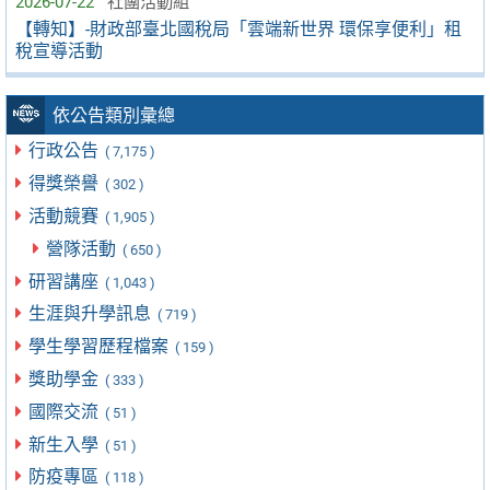
2026-07-22
社團活動組
【轉知】-財政部臺北國稅局「雲端新世界 環保享便利」租
稅宣導活動
依公告類別彙總
行政公告
( 7,175 )
得獎榮譽
( 302 )
活動競賽
( 1,905 )
營隊活動
( 650 )
研習講座
( 1,043 )
生涯與升學訊息
( 719 )
學生學習歷程檔案
( 159 )
獎助學金
( 333 )
國際交流
( 51 )
新生入學
( 51 )
防疫專區
( 118 )