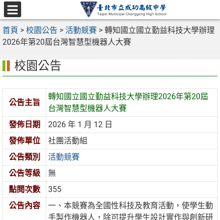
跳
至
選
主
首頁
>
校園公告
>
活動競賽
>
轉知國立國立勤益科技大學辦理
單
要
2026年第20屆台灣智慧型機器人大賽
內
校園公告
容
區
轉知國立國立勤益科技大學辦理2026年第20屆
公告主旨
台灣智慧型機器人大賽
發佈日期
2026 年 1 月 12 日
發佈單位
社團活動組
公告類別
活動競賽
公告等級
無
點閱次數
355
公告內容
一、本競賽為全國性科技及教育活動，使學生動
手製作機器人，除可提升學生設計實作與創新研