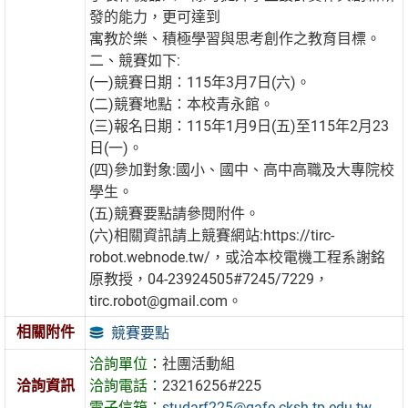
發的能力，更可達到
寓教於樂、積極學習與思考創作之教育目標。
二、競賽如下:
(一)競賽日期：115年3月7日(六)。
(二)競賽地點：本校青永館。
(三)報名日期：115年1月9日(五)至115年2月23
日(一)。
(四)參加對象:國小、國中、高中高職及大專院校
學生。
(五)競賽要點請參閱附件。
(六)相關資訊請上競賽網站:https://tirc-
robot.webnode.tw/，或洽本校電機工程系謝銘
原教授，04-23924505#7245/7229，
tirc.robot@gmail.com。
相關附件
競賽要點
洽詢單位：
社團活動組
洽詢資訊
洽詢電話：
23216256#225
電子信箱：
studarf225@gafe.cksh.tp.edu.tw