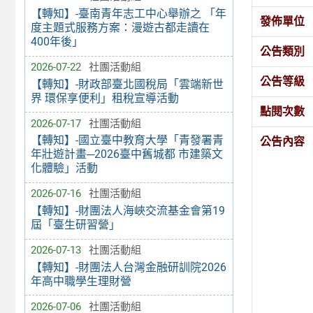
【轉知】-臺南青年志工中心舉辦之 「年
發佈單位
度主題式服務方案：漫遊古都走讀在
400年後」
公告類別
2026-07-22
社團活動組
公告等級
【轉知】-財政部臺北國稅局「雲端新世
界 環保享便利」租稅宣導活動
點閱次數
2026-07-17
社團活動組
【轉知】-國立臺中教育大學「青發署青
公告內容
年壯遊計畫─2026臺中舊城都 市建築文
化體驗」活動
2026-07-16
社團活動組
【轉知】-財團法人海峽交流基金會第19
屆「臺生研習營」
2026-07-13
社團活動組
【轉知】-財團法人台灣金融研訓院2026
年高中職學生理財營
2026-07-06
社團活動組