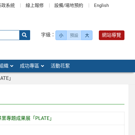
行政系統
線上報修
設備/場地預約
English
送出
字級：
網站導覽
小
預設
大
搜
尋：
組織
成功專區
活動花絮
ATE」
業專題成果展「PLATE」