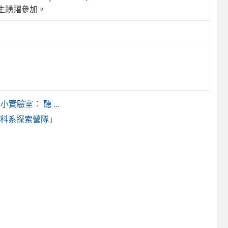
生踴躍參加。
驗室： 聽 ...
生科系探索營隊」