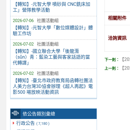
【轉知】-元智大學 噴砂與 CNC銑床加
工」營隊教學活動
相關附件
2026-07-06
社團活動組
【轉知】-元智大學「數位媒體設計」體
驗工作坊
洽詢資訊
2026-07-02
社團活動組
【轉知】-國立聯合大學「後龍漘
（sǔn）青：藍染工藝與客家話語的當
【20
代轉譯」
【20
2026-07-02
社團活動組
【轉知】-臺北市政府教育局函轉社團法
人美力台灣3D協會辦理《超人再起》電
影500 場放映活動資訊
依公告類別彙總
行政公告
( 7,180 )