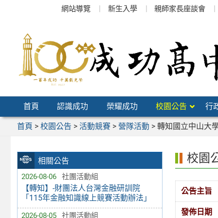
跳
網站導覽
新生入學
親師家長座談會
至
主
要
內
容
區
首頁
認識成功
榮耀成功
校園公告
行
首頁
>
校園公告
>
活動競賽
>
營隊活動
>
轉知國立中山大學
校園
相關公告
2026-08-06
社團活動組
【轉知】-財團法人台灣金融研訓院
公告主旨
「115年金融知識線上競賽活動辦法」
發佈日期
2026-08-05
社團活動組