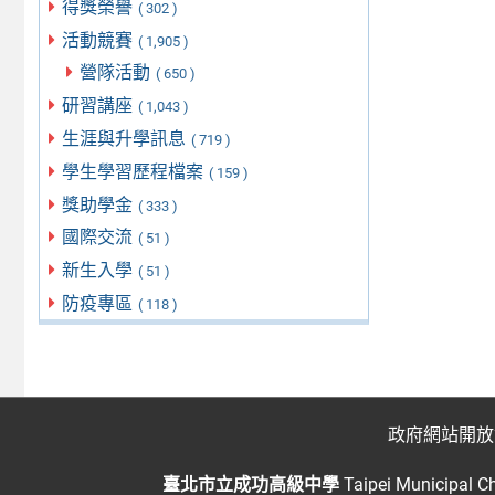
得獎榮譽
( 302 )
活動競賽
( 1,905 )
營隊活動
( 650 )
研習講座
( 1,043 )
生涯與升學訊息
( 719 )
學生學習歷程檔案
( 159 )
獎助學金
( 333 )
國際交流
( 51 )
新生入學
( 51 )
防疫專區
( 118 )
政府網站開放
臺北市立成功高級中學
Taipei Municipal C