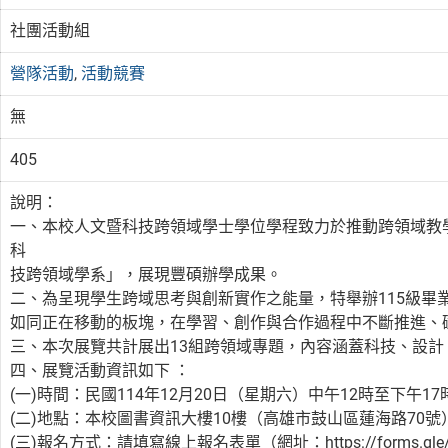
社團活動組
營隊活動
,
活動競賽
無
405
說明：
一、本校人文暨科技跨領域學士學位學程致力於推動跨領域教學
科
技跨領域學系」，展現豐碩辦學成果。
二、為呈現學生跨域思考與創新實作之能量，特舉辦115級畢業
如同正在移動的板塊，在學習、創作與合作過程中不斷推進、
三、本次展覽共計展出13組跨領域專題，內容涵蓋科技、設
四、展覽活動資訊如下 ：
(一)時間：民國114年12月20日（星期六）中午12時至下午1
(二)地點：本校圖書資訊大樓10樓（高雄市鼓山區蓮海路70號
(三)報名方式：請填寫線上報名表單（網址：https://forms.gle/