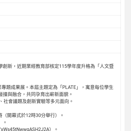
創新，近期業經教育部核定115學年度升格為「人文暨
專題成果展。本屆主題定為「PLATE」，寓意每位學生
碰撞與融合，共同孕育出嶄新面貌。
計、社會議題及創新實驗等多元面向。
7時（開幕式於12時30分舉行）。
）。
xWs45tNwwqASH2J2A）。