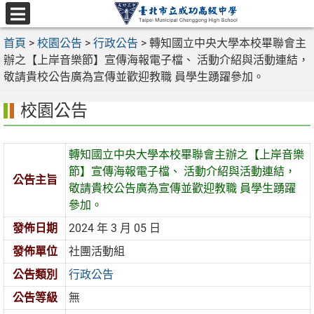
跳
至
選
主
首頁
>
校園公告
>
行政公告
>
轉知國立中央大學本校畢聯會主
單
要
辦之【上岸音樂節】宣傳海報電子檔、 活動介紹與活動連結，
內
敬請貴校公告廣為宣傳並歡迎教職 員學生踴躍參加。
容
校園公告
區
轉知國立中央大學本校畢聯會主辦之【上岸音樂
節】宣傳海報電子檔、 活動介紹與活動連結，
公告主旨
敬請貴校公告廣為宣傳並歡迎教職 員學生踴躍
參加。
發佈日期
2024 年 3 月 05 日
發佈單位
社團活動組
公告類別
行政公告
公告等級
無