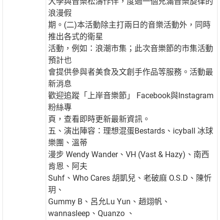
大學與音樂松濤作伴，度過一個充滿音樂旋律的
浪漫假
期。(二)本活動除主打兩日的音樂活動外，同時
推出各式的衛星
活動，例如：浪潮市集；此次音樂節的市集活動
預計也
會提供參與者美食及文創手作品等服務。活動最
新消息
歡迎追蹤「上岸音樂節」 Facebook與Instagram
粉絲專
頁，查看即時更新最新資訊。
五、演出陣容：理想混蛋Bestards、icyball 冰球
樂團、溫蒂
漫步 Wendy Wander、VH (Vast & Hazy)、南西
肯恩、阿夫
Suhf、Who Cares 胡凱兒、老破麻 O.S.D、陳忻
玥、
Gummy B、呂允Lu Yun、趙翊帆、
wannasleep、Quanzo 、