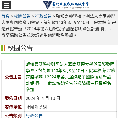
跳
至
選
主
首頁
>
校園公告
>
行政公告
>
轉知嘉藥學校財團法人嘉南藥理
單
要
大學與國際發明學會，謹訂於113年8月9至10日，假本校 紹宗
內
體育館舉辦「2024年第六屆綠點子國際發明暨設計競 賽」，
容
敬請協助公告並邀請師生踴躍報名參加。
區
校園公告
轉知嘉藥學校財團法人嘉南藥理大學與國際發明
學會，謹訂於113年8月9至10日，假本校 紹宗體
公告主旨
育館舉辦「2024年第六屆綠點子國際發明暨設
計競 賽」，敬請協助公告並邀請師生踴躍報名
參加。
發佈日期
2024 年 4 月 10 日
發佈單位
社團活動組
公告類別
行政公告