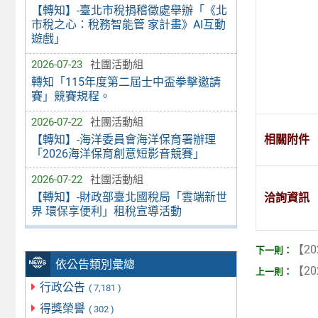
【轉知】-臺北市稅捐稽徵處舉辦「《北
市稅之心：稅務智能管 家計畫》AI互動
遊戲」
2026-07-23
社團活動組
轉知「115年度第二屆士中盃拳擊邀請
賽」競賽規程。
2026-07-22
社團活動組
【轉知】-海洋委員會海洋保育署辦理
相關附件
「2026海洋保育創意短影音競賽」
2026-07-22
社團活動組
【轉知】-財政部臺北國稅局「雲端新世
洽詢資訊
界 環保享便利」租稅宣導活動
【20
依公告類別彙總
【20
行政公告
( 7,181 )
得獎榮譽
( 302 )