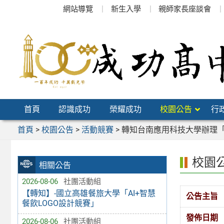
跳
網站導覽
新生入學
親師家長座談會
至
主
要
內
容
區
首頁
認識成功
榮耀成功
校園公告
行
首頁
>
校園公告
>
活動競賽
>
轉知台南應用科技大學辦理「
校園
相關公告
2026-08-06
社團活動組
【轉知】-國立高雄餐旅大學「AI+智慧
公告主旨
餐飲LOGO設計競賽」
發佈日期
2026-08-06
社團活動組