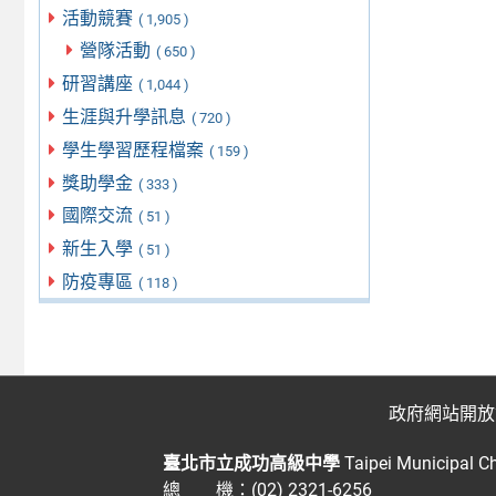
活動競賽
( 1,905 )
營隊活動
( 650 )
研習講座
( 1,044 )
生涯與升學訊息
( 720 )
學生學習歷程檔案
( 159 )
獎助學金
( 333 )
國際交流
( 51 )
新生入學
( 51 )
防疫專區
( 118 )
政府網站開放
臺北市立成功高級中學
Taipei Municipal C
總 機：(02) 2321-6256