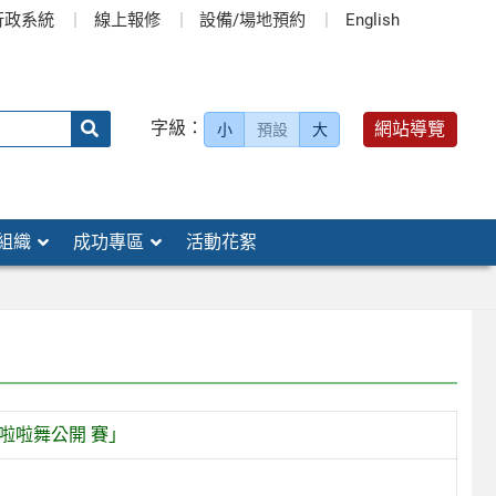
行政系統
線上報修
設備/場地預約
English
送出
字級：
網站導覽
小
預設
大
搜
尋：
組織
成功專區
活動花絮
啦啦舞公開 賽」