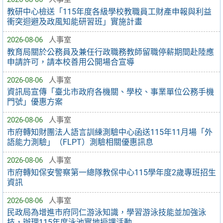
教研中心檢送「115年度各級學校教職員工財產申報與利益
衝突迴避及政風知能研習班」實施計畫
2026-08-06
人事室
教育局關於公務員及兼任行政職務教師留職停薪期間赴陸應
申請許可，請本校善用公開場合宣導
2026-08-06
人事室
資訊局宣傳「臺北市政府各機關、學校、事業單位公務手機
門號」優惠方案
2026-08-06
人事室
市府轉知財團法人語言訓練測驗中心函送115年11月場「外
語能力測驗」（FLPT）測驗相關優惠訊息
2026-08-06
人事室
市府轉知保安警察第一總隊教保中心115學年度2歲專班招生
資訊
2026-08-06
人事室
民政局為增進市府同仁游泳知識，學習游泳技能並加強泳
技，辦理115年度泳池實地授課活動