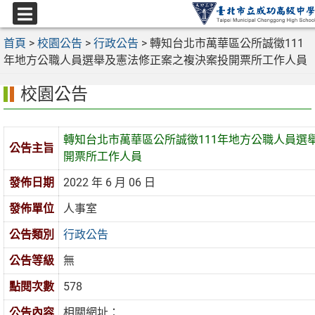
跳
至
選
主
首頁
>
校園公告
>
行政公告
>
轉知台北市萬華區公所誠徵111
單
要
年地方公職人員選舉及憲法修正案之複決案投開票所工作人員
內
校園公告
容
區
轉知台北市萬華區公所誠徵111年地方公職人員選
公告主旨
開票所工作人員
發佈日期
2022 年 6 月 06 日
發佈單位
人事室
公告類別
行政公告
公告等級
無
點閱次數
578
公告內容
相關網址：