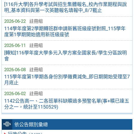
[116升大學]各升學考試與招生集體報名_校內作業期程與說
明_基本資料與第一次英聽報名填報中_8/7截止
2026-06-22
註冊組
114學年度第2學期轉班群申請新舊班級座號對照_115學年
度第1學期開始適用新班級座號
2026-06-11
註冊組
[轉知]116學年度大學多元入學方案全國家長/學生分區說明
會
2026-06-08
註冊組
115學年度第1學期各身份別學雜費減免_即日期開始受理至7
月底止
2026-06-02
註冊組
1142公告高一、二各班單科缺曠過多預警名單(事+曠已達五
分之一，統計至1150529)
依公告類別彙總