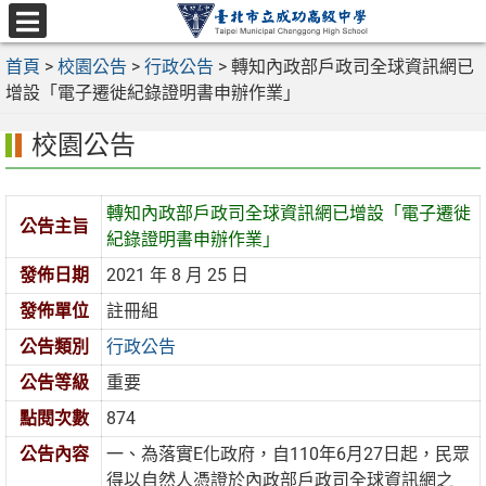
跳
至
選
主
首頁
>
校園公告
>
行政公告
>
轉知內政部戶政司全球資訊網已
單
要
增設「電子遷徙紀錄證明書申辦作業」
內
校園公告
容
區
轉知內政部戶政司全球資訊網已增設「電子遷徙
公告主旨
紀錄證明書申辦作業」
發佈日期
2021 年 8 月 25 日
發佈單位
註冊組
公告類別
行政公告
公告等級
重要
點閱次數
874
公告內容
一、為落實E化政府，自110年6月27日起，民眾
得以自然人憑證於內政部戶政司全球資訊網之