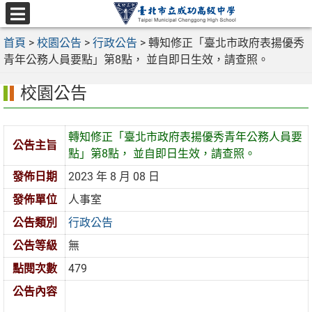
跳
至
選
主
首頁
>
校園公告
>
行政公告
>
轉知修正「臺北市政府表揚優秀
單
要
青年公務人員要點」第8點， 並自即日生效，請查照。
內
校園公告
容
區
轉知修正「臺北市政府表揚優秀青年公務人員要
公告主旨
點」第8點， 並自即日生效，請查照。
發佈日期
2023 年 8 月 08 日
發佈單位
人事室
公告類別
行政公告
公告等級
無
點閱次數
479
公告內容