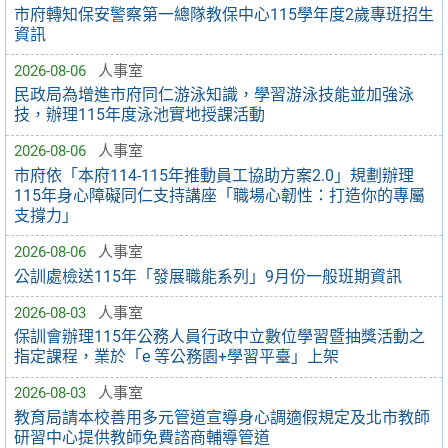
市府轉知保安警察第一總隊教保中心115學年度2歲專班招生
資訊
2026-08-06
人事室
民政局為增進市府同仁游泳知識，學習游泳技能並加強泳
技，辦理115年度泳池實地授課活動
2026-08-06
人事室
市府依「本府114-115年推動員工協助方案2.0」規劃辦理
115年身心障礙同仁支持講座「職場心韌性：打造你的專屬
支撐力」
2026-08-06
人事室
公訓處檢送115年「發展職能系列」9月份一般班期資訊
2026-08-03
人事室
保訓會辦理115年公務人員行政中立數位學習暨抽獎活動之
指定課程，業於「e 等公務園+學習平臺」上架
2026-08-03
人事室
教育局請本校善用多元管道宣導身心調適假規定及北市教師
研習中心提供教師免費諮商輔導管道