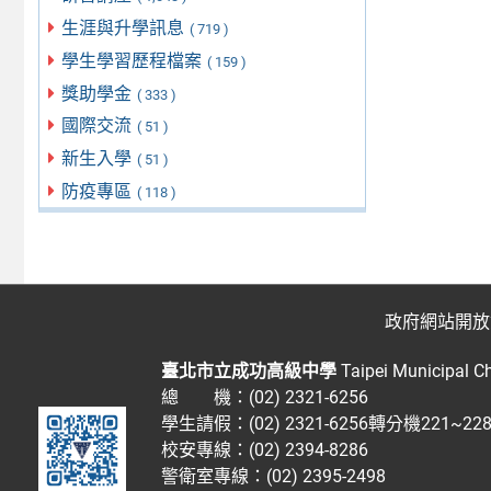
生涯與升學訊息
( 719 )
學生學習歷程檔案
( 159 )
獎助學金
( 333 )
國際交流
( 51 )
新生入學
( 51 )
防疫專區
( 118 )
政府網站開放
臺北市立成功高級中學
Taipei Municipal C
總 機：(02) 2321-6256
學生請假：(02) 2321-6256轉分機221~2
校安專線：(02) 2394-8286
警衛室專線：(02) 2395-2498