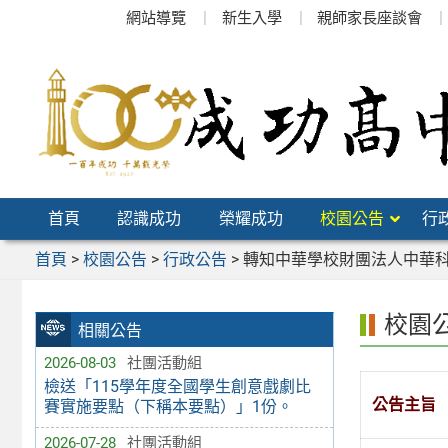
跳
網站導覽
新生入學
親師家長座談會
至
主
要
內
容
區
首頁
認識成功
榮耀成功
校園公告
行
首頁
>
校園公告
>
行政公告
>
轉知中華學校財團法人中華科
校園
相關公告
2026-08-03
社團活動組
檢送「115學年度全國學生創意戲劇比
公告主旨
賽實施要點（下稱本要點）」1份。
2026-07-28
社團活動組