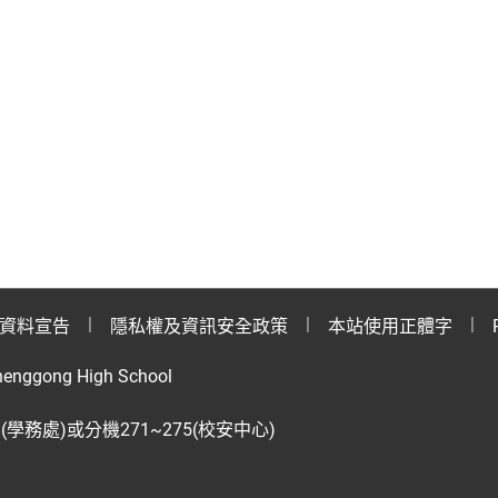
資料宣告
隱私權及資訊安全政策
本站使用正體字
henggong High School
28(學務處)或分機271~275(校安中心)