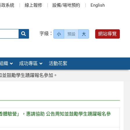
行政系統
線上報修
設備/場地預約
English
送出
字級：
網站導覽
小
預設
大
搜
尋：
組織
成功專區
活動花絮
知並鼓勵學生踴躍報名參加。
香體驗營」，惠請協助 公告周知並鼓勵學生踴躍報名參