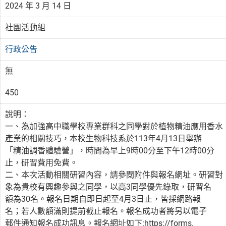
2024 年 3 月 14 日
社團活動組
行政公告
無
450
說明：
一、為加強高中職學校專業群科之同學對於植物精油應用香水
產業的相關技巧，本校生物科技系於113年4月13日舉辦
「精油調香體驗營」，時間為早上9時00分至下午12時00分
止，研習費用免費。
二、本次活動相關研習內容，請參閱附件與報名網址。研習對
象為貴校有興趣參與之同學，以高3同學優先錄取，研習名
額為30名。報名日期自即日起至4月3日止，皆採網路報
名；若人數額滿則提前截止報名。報名成功者將另以電子
郵件通知報名成功訊息。報名網址如下:https://forms.