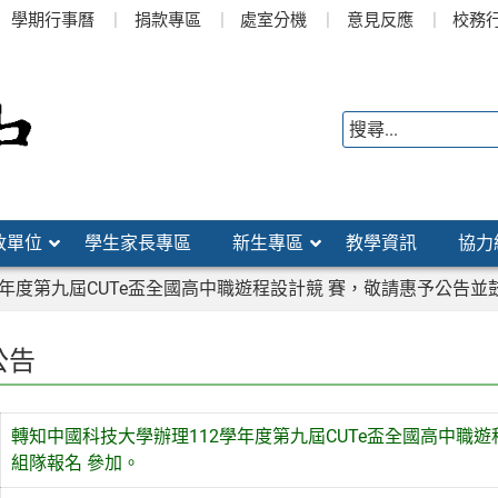
學期行事曆
捐款專區
處室分機
意見反應
校務
政單位
學生家長專區
新生專區
教學資訊
協力
學年度第九屆CUTe盃全國高中職遊程設計競 賽，敬請惠予公告
公告
轉知中國科技大學辦理112學年度第九屆CUTe盃全國高中職
組隊報名 參加。