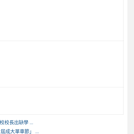
校長出缺學 ...
成大單車節」 ...