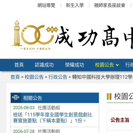
跳
網站導覽
新生入學
親師家長座談會
至
主
要
內
容
區
首頁
認識成功
榮耀成功
校園公告
行
首頁
>
校園公告
>
行政公告
>
轉知中國科技大學辦理112
校園
相關公告
2026-08-03
社團活動組
檢送「115學年度全國學生創意戲劇比
公告主旨
賽實施要點（下稱本要點）」1份。
2026-07-28
社團活動組