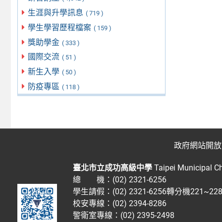
生涯與升學訊息
( 719 )
學生學習歷程檔案
( 159 )
獎助學金
( 333 )
國際交流
( 51 )
新生入學
( 50 )
防疫專區
( 118 )
政府網站開放
臺北市立成功高級中學
Taipei Municipal C
總 機：(02) 2321-6256
學生請假：(02) 2321-6256轉分機221~2
校安專線：(02) 2394-8286
警衛室專線：(02) 2395-2498