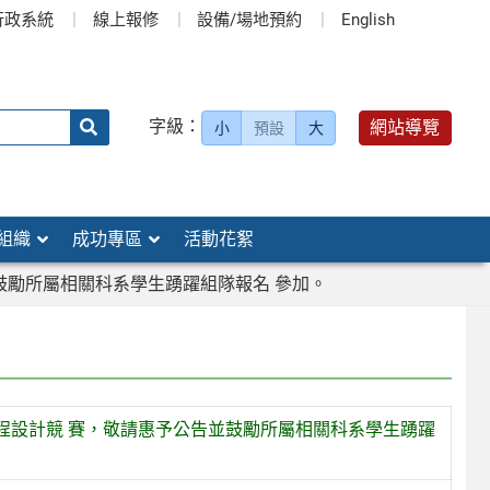
行政系統
線上報修
設備/場地預約
English
送出
字級：
網站導覽
小
預設
大
搜
尋：
組織
成功專區
活動花絮
並鼓勵所屬相關科系學生踴躍組隊報名 參加。
遊程設計競 賽，敬請惠予公告並鼓勵所屬相關科系學生踴躍