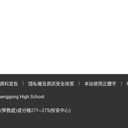
資料宣告
隱私權及資訊安全政策
本站使用正體字
henggong High School
28(學務處)或分機271~275(校安中心)