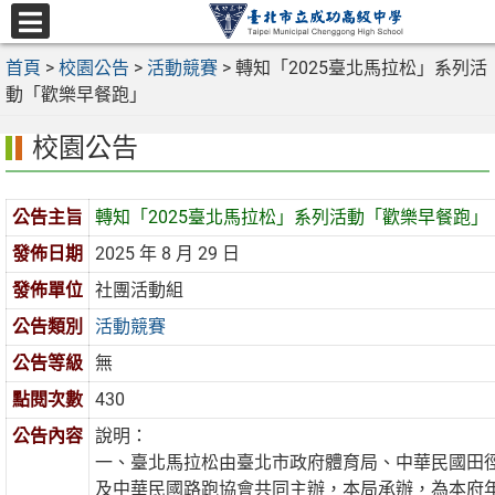
跳
至
選
主
首頁
>
校園公告
>
活動競賽
>
轉知「2025臺北馬拉松」系列活
單
要
動「歡樂早餐跑」
內
校園公告
容
區
公告主旨
轉知「2025臺北馬拉松」系列活動「歡樂早餐跑」
發佈日期
2025 年 8 月 29 日
發佈單位
社團活動組
公告類別
活動競賽
公告等級
無
點閱次數
430
公告內容
說明：
一、臺北馬拉松由臺北市政府體育局、中華民國田
及中華民國路跑協會共同主辦，本局承辦，為本府