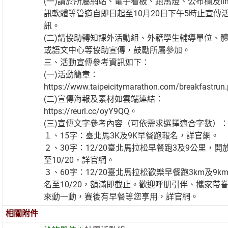
(一)請於所屬網站、電子看板、跑馬燈、公布欄及lin
訊軟體等管道自即日起至10月20日下午5時止宣傳
訊。
(二)請協助轉知課外活動組、外籍學生輔導單位、
或語文中心等協助宣傳，鼓勵所屬參加。
三、活動宣傳參考資訊如下：
(一)活動簡章：
https://www.taipeicitymarathon.com/breakfastru
(二)宣傳海報及素材如雲端連結：
https://reurl.cc/oyY9QQ。
(三)宣傳文字參考內容（可依需求選擇適合字數）
１、15字：臺北馬3K及9K早餐跑報名，詳官網。
２、30字：12/20臺北馬拉松早餐跑3及9公里，開
至10/20，詳官網。
３、60字：12/20臺北馬拉松歡樂早餐跑3km及9k
名至10/20，額滿即截止。歡迎呼朋引伴、攜家帶
來動一動，賽後有早餐等您享用，詳官網。
相關附件