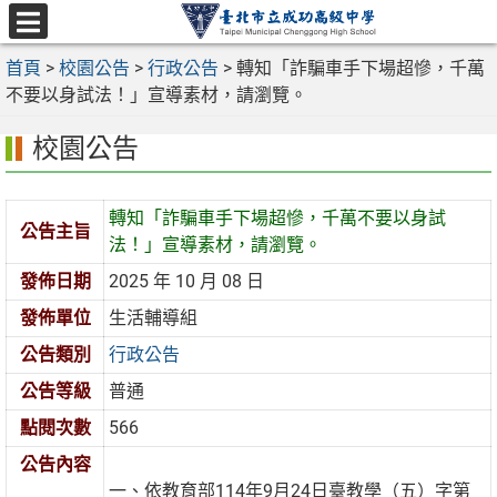
跳
至
選
主
首頁
>
校園公告
>
行政公告
>
轉知「詐騙車手下場超慘，千萬
單
要
不要以身試法！」宣導素材，請瀏覽。
內
校園公告
容
區
轉知「詐騙車手下場超慘，千萬不要以身試
公告主旨
法！」宣導素材，請瀏覽。
發佈日期
2025 年 10 月 08 日
發佈單位
生活輔導組
公告類別
行政公告
公告等級
普通
點閱次數
566
公告內容
一、依教育部114年9月24日臺教學（五）字第